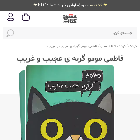
❤ کد تخفیف ویژه اولین خرید شما : KLC ❤
کودک
/
کودک 7 تا 9 سال
/
فاطمی مومو گربه ی عجیب و غریب
فاطمی مومو گربه ی عجیب و غریب