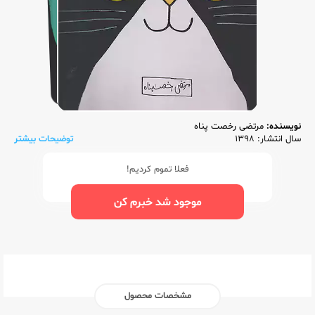
نویسنده:
مرتضی رخصت پناه
سال انتشار: 1398
توضیحات بیشتر
فعلا تموم کردیم!
موجود شد خبرم کن
مشخصات محصول
ناشر:‌
فاطمی