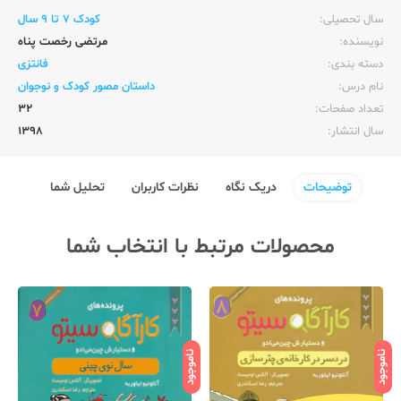
سال تحصیلی:‌
کودک 7 تا 9 سال
نویسنده:‌
مرتضی رخصت پناه
دسته بندی:
فانتزی
نام درس:
داستان مصور کودک و نوجوان
تعداد صفحات:‌
32
سال انتشار:‌
1398
توضیحات
دریک نگاه
نظرات کاربران
تحلیل شما
محصولات مرتبط با انتخاب شما
ناموجود
ناموجود
نامو