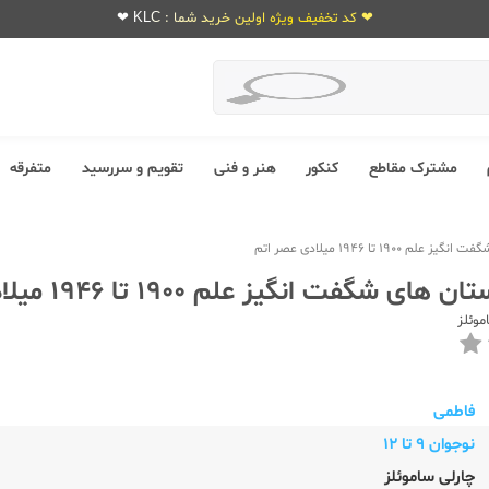
❤ کد تخفیف ویژه اولین خرید شما : KLC ❤
مشترک مقاطع
کنکور
هنر و فنی
تقویم و سررسید
متفرقه
190 تا 1946 میلادی عصر اتم
 شگفت انگیز علم 1900 تا 1946 میلادی عصر اتم
موئلز
فاطمی
نوجوان 9 تا 12
چارلی ساموئلز