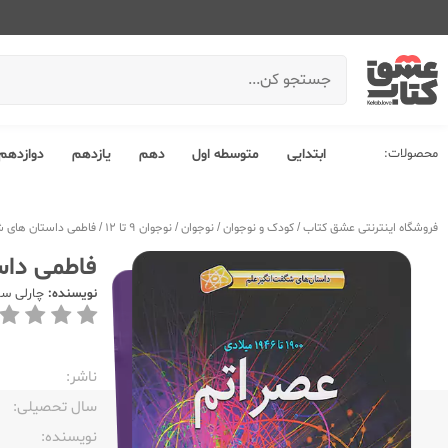
محصولات:
ابتدایی
متوسطه اول
دهم
یازدهم
دوازدهم
فروشگاه اینترنتی عشق کتاب
/
کودک و نوجوان
/
نوجوان
/
نوجوان 9 تا 12
/
فاطمی داستان های شگفت انگیز علم 0
فاطمی داستان های
نویسنده:
چارلی سا
ناشر:‌
سال تحصیلی:‌
نویسنده:‌