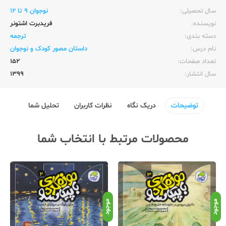
سال تحصیلی:‌
نوجوان 9 تا 12
نویسنده:‌
فریدبرت اشتونر
دسته بندی:
ترجمه
نام درس:
داستان مصور کودک و نوجوان
تعداد صفحات:‌
152
سال انتشار:‌
1399
توضیحات
دریک نگاه
نظرات کاربران
تحلیل شما
محصولات مرتبط با انتخاب شما
موجود
موجود
موج