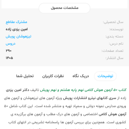
مشخصات محصول
ناشر:‌
پویش
سال تحصیلی:‌
مشترک مقاطع
نویسنده:‌
امین یزدی زاده
دسته بندی:
تیزهوشان پویش
نام درس:
دروس
تعداد صفحات:‌
290
سال انتشار:‌
1405
توضیحات
دریک نگاه
نظرات کاربران
تحلیل شما
کتاب 50 آزمون هوش کلامی نهم پایه هشتم و نهم پویش
تالیف
دکتر امین یزدی
زاده از
سری کتابهای نیترو
انتشارات پویش
ویژه آزمون های تیزهوشان و آزمون های
ورودی مدارس نمونه دولتی و سمپاد تهیه و منتشر شده است. این کتاب شامل 50
آزمون هوش کلامی
اختصاصی و آزمون های درک مطلب و آزمون های برگزیده ی
کشوری است. همچنین برای بررسی آزمون ها پاسخنامه تشریحی در انتهای کتاب