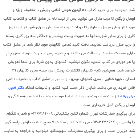
شما میتوانید برای خرید کتاب
50 آزمون هوش کلامی
پویش با
تخفیف ویژه و
ارسال رایگان
تا درب منزل می توانید پس از ثبت نام در عشق کتاب و انتخاب کتاب
مورد نظر و طی مراحل سفارش تا پرداخت هزینه سفارش ، برای شهر تهران یکروز
کاری و برای سایر شهرستانها به صورت پست پیشتاز و حداکثر سه روز کاری بسته
را درب منزل دریافت نمایید. دقت کنید تمامی کتابهای مورد نظر شما در عشق کتاب
دارای ضمانت سلامت و اصالت می باشند و چنانچه پس از خرید متوجه نقص چاپ
یا هر موردی در کتاب شدید نگران نباشید، کتابهای بدون شرط برای شما تعویض
خواهد شد. همچنین کلیه کتابهای انتشارات پویش من جمله سری کتابهای 31
استان ،
دوره طلایی
،
سری کتابهای نیترو
، و ... نیز از عشق کتاب با تخفیف دائمی
قابل خریداری می باشد. شایان ذکر است کلیه کتابها و تالیفات استاد
دکتر امین
یزدی زاده
نیز با تخفیف ویژه همواره در اینجا موجود بوده و با تخفیف همیشگی و
ارسال رایگان قابل خریداری است.
برای پیگیری سفارشات تهران شماره تلفن پشتیبانی 02166484008 و شماره تلگرام
یا واتس اپ 09203472622 می باشد که از ساعت 9 صبح تا 5 بعدازظهر پاسخگوی
شما عزیزان است و برای پیگیری سفارشات شهرستانها میتوانید با مراجعه به سایت