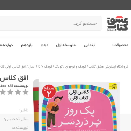
محصولات:
ابتدایی
متوسطه اول
دهم
یازدهم
دوازدهم
فروشگاه اینترنتی عشق کتاب
/
کودک و نوجوان
/
کودک
/
کودک 7 تا 9 سال
/
افق کلاس اولی کتاب
افق کلاس 
نویسنده:
لاله جعف
ناشر:‌
سال تحصیلی:‌
نویسنده:‌