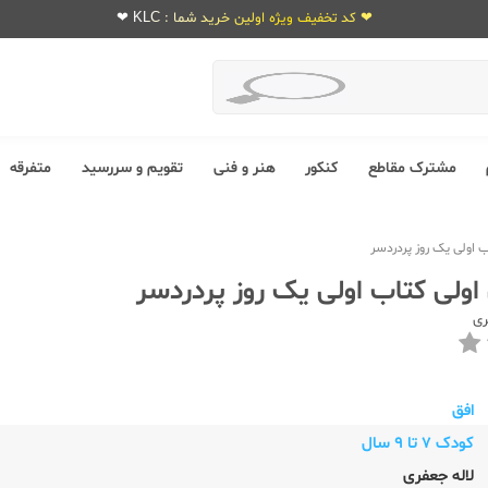
❤ کد تخفیف ویژه اولین خرید شما : KLC ❤
مشترک مقاطع
کنکور
هنر و فنی
تقویم و سررسید
متفرقه
 اولی یک روز پردردسر
اولی کتاب اولی یک روز پردردسر
ری
افق
کودک 7 تا 9 سال
لاله جعفری