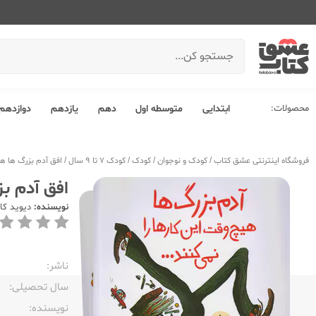
محصولات:
ابتدایی
متوسطه اول
دهم
یازدهم
دوازدهم
فروشگاه اینترنتی عشق کتاب
/
کودک و نوجوان
/
کودک
/
کودک 7 تا 9 سال
/
افق آدم بزرگ ها هیچ
افق آدم بز
نویسنده:
دیوید کا
ناشر:‌
سال تحصیلی:‌
نویسنده:‌