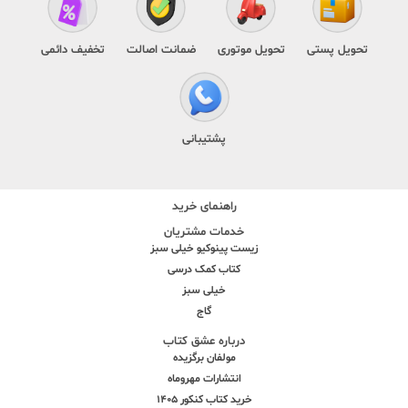
تحویل پستی
تحویل موتوری
ضمانت اصالت
تخفیف دائمی
پشتیبانی
راهنمای خرید
خدمات مشتریان
زیست پینوکیو خیلی سبز
کتاب کمک درسی
خیلی سبز
گاج
درباره عشق کتاب
مولفان برگزیده
انتشارات مهروماه
خرید کتاب کنکور 1405