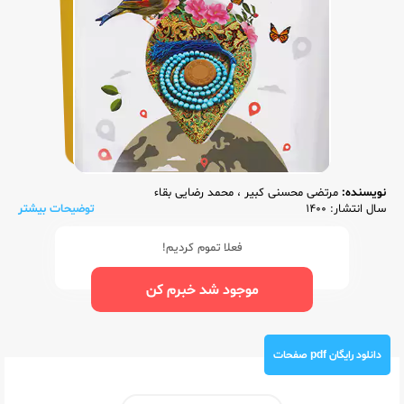
نویسنده:
مرتضی محسنی کبیر
،
محمد رضایی بقاء
سال انتشار: 1400
توضیحات بیشتر
فعلا تموم کردیم!
موجود شد خبرم کن
دانلود رایگان pdf صفحات