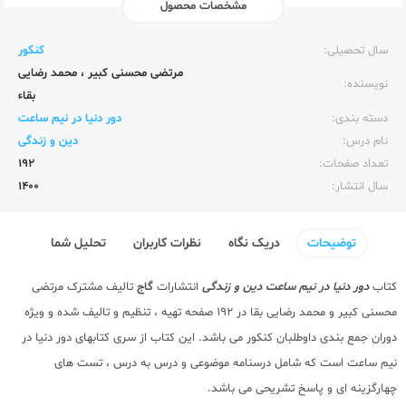
مشخصات محصول
ناشر:‌
گاج
سال تحصیلی:‌
کنکور
مرتضی محسنی کبیر
،
محمد رضایی
نویسنده:‌
بقاء
دسته بندی:
دور دنیا در نیم ساعت
نام درس:
دین و زندگی
تعداد صفحات:‌
192
سال انتشار:‌
1400
توضیحات
دریک نگاه
نظرات کاربران
تحلیل شما
کتاب
دور دنیا در نیم ساعت دین و زندگی
انتشارات
گاج
تالیف مشترک مرتضی
محسنی کبیر و محمد رضایی بقا در 192 صفحه تهیه ، تنظیم و تالیف شده و ویژه
دوران جمع بندی داوطلبان کنکور می باشد. این کتاب از سری کتابهای دور دنیا در
نیم ساعت است که شامل درسنامه موضوعی و درس به درس ، تست های
چهارگزینه ای و پاسخ تشریحی می باشد.