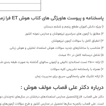
پاسخنامه و پیوست هاویژگی های کتاب هوش ET فرا زمینی ششم گامی تا فرزانگان :
1) ویژه دانش آموزان مقطع پنجم و ششم دبستان
2) مطابق با آزمون های سراسری تیزهوشان و مدارس نمونه کشور
3) انطباق کامل با سوالات آزمون تیزهوشان
4) متناسب با ساختارهای جدید سوالات هوش استعداد تحلیلی و هوش زبانی
5) شامل درسنامه کامل در 160 مبحث
6) ارائه 2500 تست استاندارد تالیفی و آزمونی سالهای گذشته به صورت طبقه بندی شده
7) همراه با پاسخنامه تشریحی کلیه سوالات
8) ارائه تکنیک های پاسخگویی سریع برای مدیریت زمان
درباره دکتر علی قصاب مولف هوش :
دکتر علی قصاب، فارغ‌التحصیل مدارس استعدادهای درخشان در سال‌های نه‌چندان دور 
است. علی قصاب باتجربه سال‌ها تحصیل در مدارس کشور و طرح سؤالات آزمون‌های و