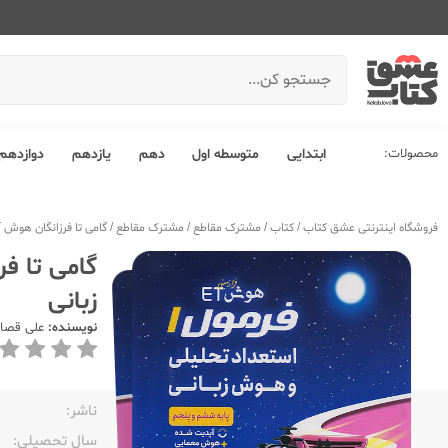
محصولات:
ابتدایی
متوسطه اول
دهم
یازدهم
دوازدهم
فروشگاه اینترنتی عشق کتاب
/
کتاب
/
مشترک مقاطع
/
مشترک مقاطع
/
گامی تا فرزانگان هوش ET فرازمینی فرمول 1 استعداد تحلیلی و هوش زبانی
زبانی
نویسنده:
علی قصا
ناشر:‌
سال تحصیلی:‌