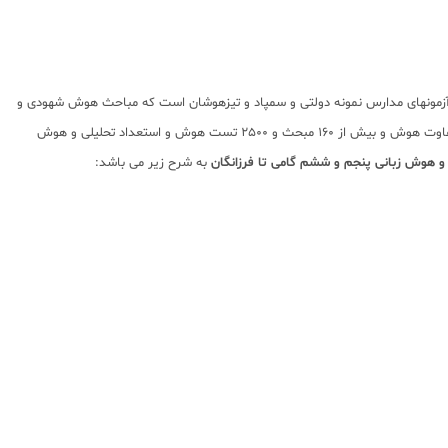
ت شرکت در آزمونهای مدارس نمونه دولتی و سمپاد و تیزهوشان است که مباحث هوش شهودی و
استعداد تحلیلی را به کمک شخصیت ET (موجودی فرازمینی با هوش بالا) با ایده های های فرازمینی توضیح داده شده است. کتاب فرمول 1 هوش فرازمینی با ارائه مفاهیم متفاوت هوش و بیش از 160 مبحث و 2500 تست هوش و استعداد تحلیلی و هوش
به شرح زیر می باشد: