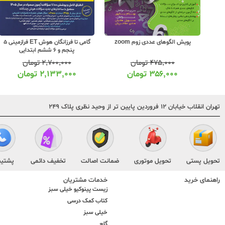
ش
پویش الگوهای عددی زوم zoom
گامی تا فرزانگان هوش ET فرازمینی 5
پنجم و 6 ششم ابتدایی
۴۷۵,۰۰۰
تومان
۲,۷۰۰,۰۰۰
تومان
۳۵۶,۰۰۰
تومان
۲,۱۳۳,۰۰۰
تومان
تهران انقلاب خیابان ۱۲ فروردین پایین تر از وحید نظری پلاک ۲۴۹
تحویل پستی
تحویل موتوری
ضمانت اصالت
تخفیف دائمی
پشتیب
راهنمای خرید
خدمات مشتریان
زیست پینوکیو خیلی سبز
کتاب کمک درسی
خیلی سبز
گاج