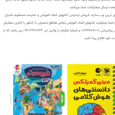
 روز ترین وب سایت فروش اینترنتی کتابهای کمک آموزشی و نماینده مستقیم ناشران
 به شما تقدیم مینماید و شما میتوانید کتابهای کمک آموزشی تمامی مقاطع تحصیلی تا کنکور را آنلاین سفارش
داده و درب منزل دریافت نمایید. برای اطلاع از شرایط ویژه تخفیف و جشنواره های عشق کتاب اینستاگرام عشق کتاب را دنبال کنید. برای پیگیری سفارشات تهران شماره تلفن پشتیبانی 02166484008 و شماره تلگرام یا واتس اپ 09203472622 می باشد که از
د
موجود
موجود