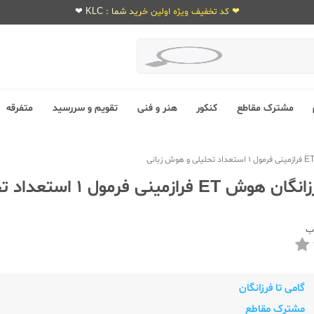
❤ کد تخفیف ویژه اولین خرید شما : KLC ❤
مشترک مقاطع
کنکور
هنر و فنی
تقویم و سررسید
متفرقه
گامی تا فرزانگان هوش ET فرا
ب
گامی تا فرزانگان
مشترک مقاطع