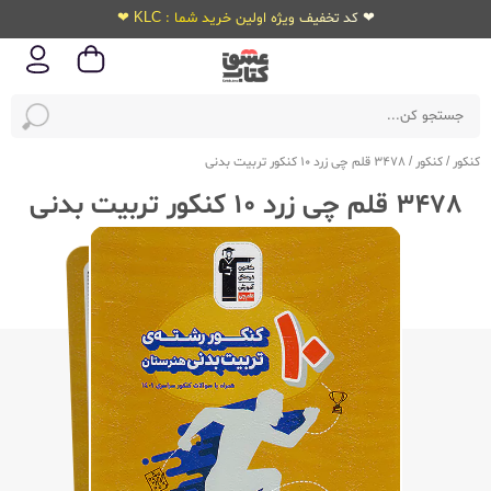
❤ کد تخفیف ویژه اولین خرید شما : KLC ❤
کنکور
/
کنکور
/
3478 قلم چی زرد 10 کنکور تربیت بدنی
3478 قلم چی زرد 10 کنکور تربیت بدنی