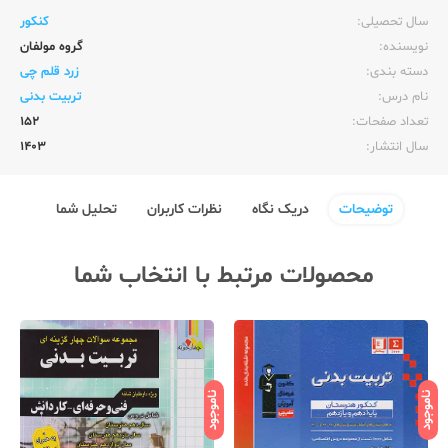
سال تحصیلی:‌
کنکور
نویسنده:‌
گروه مولفان
دسته بندی:
زرد قلم چی
نام درس:
تربیت بدنی
تعداد صفحات:‌
152
سال انتشار:‌
1403
توضیحات
دریک نگاه
نظرات کاربران
تحلیل شما
محصولات مرتبط با انتخاب شما
ناموجود
ناموجود
نامو