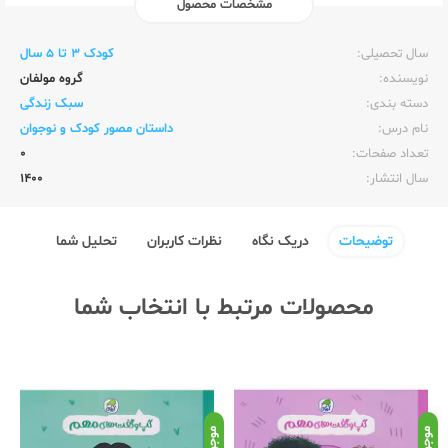
مشخصات محصول
ناشر:‌
قدیانی
سال تحصیلی:‌
کودک 3 تا 5 سال
نویسنده:‌
گروه مولفان
دسته بندی:
سبک زندگی
نام درس:
داستان مصور کودک و نوجوان
تعداد صفحات:‌
0
سال انتشار:‌
1400
توضیحات
دریک نگاه
نظرات کاربران
تحلیل شما
محصولات مرتبط با انتخاب شما
موجود
موجود
موج