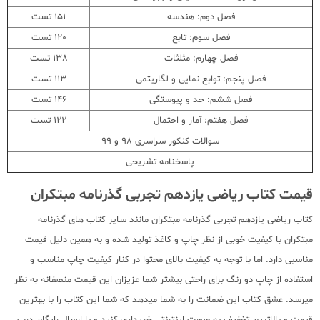
فصل دوم: هندسه
151 تست
فصل سوم: تابع
120 تست
فصل چهارم: مثلثات
138 تست
فصل پنجم: توابع نمایی و لگاریتمی
113 تست
فصل ششم: حد و پیوستگی
146 تست
فصل هفتم: آمار و احتمال
122 تست
سوالات کنکور سراسری 98 و 99
پاسخنامه تشریحی
قیمت کتاب ریاضی یازدهم تجربی گذرنامه مبتکران
کتاب ریاضی یازدهم تجربی گذرنامه مبتکران مانند سایر کتاب های گذرنامه
مبتکران با کیفیت خوبی از نظر چاپ و کاغذ تولید شده و به همین دلیل قیمت
مناسبی دارد. اما با توجه به کیفیت بالای محتوا در کنار کیفیت چاپ مناسب و
استفاده از چاپ دو رنگ برای راحتی بیشتر شما عزیزان این قیمت منصفانه به نظر
میرسد. عشق کتاب این ضمانت را به شما میدهد که شما این کتاب را با بهترین
قیمت و بالاترین تخفیف به صورت اینترنتی خریداری کنید و با ارسال رایگان درب