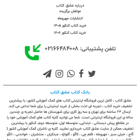
درباره عشق کتاب
مولفان برگزیده
انتشارات مهروماه
خرید کتاب کنکور 1405
خرید کتاب کنکور 1406
۰۲۱۶۶۴۸۴۰۰۸
تلفن پشتیبانی:
بانک کتاب عشق کتاب
عشق کتاب ، کامل ترین فروشگاه اینترنتی کتاب های کمک آموزشی کشور، با بیشترین
تخفیف خرید کتاب ، تجربه ای لذت بخش از خرید اینترنتی را برای شما تداعی می کند.
ارسال ٢٤ ساعته برای تهران و سه روز کاری برای شهرستان ها حاصل تجربه ی چندین
ساله ی این فروشگاه اینترنتی است. شما می توانید کلیه کتاب های کمک آموزشی خود را
در مقاطع پیش دبستانی ، ابتدایی، متوسطه اول، متوسطه دوم، کنکور با بیشترین
تخفیف ممکن از سایت عشق کتاب خریداری نمایید. کلیه ی ناشران کمک آموزشی کشور (
گاج ، خیلی سبز ، مهروماه ، قلم چی ، کاگو ، گلواژه ، مبتکران ، منتشران ، خواندنی ، الگو
، کلاغ سپید ، و ...) با عشق کتاب همکاری داشته و شما می توانید کلیه ی اطلاعات مربوط