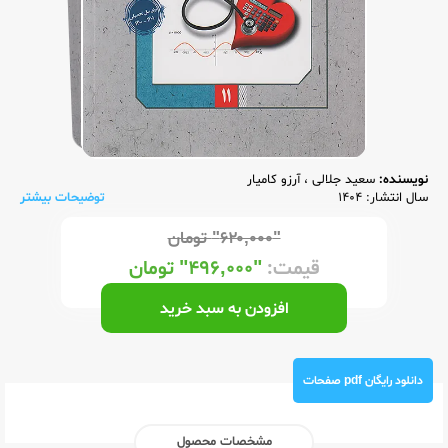
نویسنده:
سعید جلالی
،
آرزو کامیار
سال انتشار: 1404
توضیحات بیشتر
"۶۲۰,۰۰۰"
تومان
قیمت:
"۴۹۶,۰۰۰"
تومان
افزودن به سبد خرید
دانلود رایگان pdf صفحات
مشخصات محصول