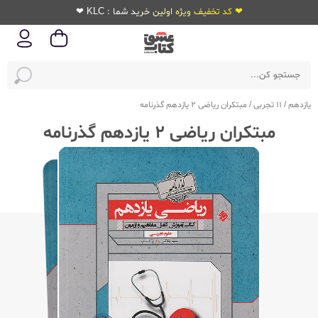
❤ کد تخفیف ویژه اولین خرید شما : KLC ❤
یازدهم
/
11 تجربی
/
مبتکران ریاضی 2 یازدهم گذرنامه
مبتکران ریاضی 2 یازدهم گذرنامه