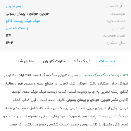
سال تحصیلی:‌
دهم تجربی
نویسنده:‌
فردین جوادی
،
پیمان رسولی
دسته بندی:
میگ میگ زیست فاگو
نام درس:
زیست شناسی
تعداد صفحات:‌
124
سال انتشار:‌
1404
توضیحات
دریک نگاه
نظرات کاربران
تحلیل شما
کتاب زیست میگ میگ دهم
، از سری کتابهای
میگ میگ
توسط
انتشارات مشاوران
آموزش
برای استفاده دانش آموزان رشته تجربی در مقطع دهم و همین طور داوطلبان
کنکور رشته تجربی به چاپ رسیده است. کتاب زیست میگ میگ دهم، توسط
آقایان
دکتر فردین جوادی و پیمان رسولی
تالیف شده است . این کتاب کمک
درسی، یکی از کاربردی ترین کتب درس زیست می باشد که شامل جمع بندی همه
مباحث درس زیست پایه دهم به صورت نمودارهای درختی به‌همراه تصاویر جذاب و
تمام رنگی منطبق با کتاب درسی جدید زیست شناسی دهم می باشد. اگر قصد