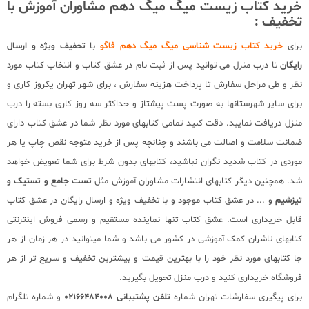
خرید کتاب زیست میگ میگ دهم مشاوران آموزش با
تخفیف :
برای
خرید کتاب زیست شناسی میگ میگ دهم فاگو
با
تخفیف ویژه و ارسال
رایگان
تا درب منزل می توانید پس از ثبت نام در عشق کتاب و انتخاب کتاب مورد
نظر و طی مراحل سفارش تا پرداخت هزینه سفارش ، برای شهر تهران یکروز کاری و
برای سایر شهرستانها به صورت پست پیشتاز و حداکثر سه روز کاری بسته را درب
منزل دریافت نمایید. دقت کنید تمامی کتابهای مورد نظر شما در عشق کتاب دارای
ضمانت سلامت و اصالت می باشند و چنانچه پس از خرید متوجه نقص چاپ یا هر
موردی در کتاب شدید نگران نباشید، کتابهای بدون شرط برای شما تعویض خواهد
شد. همچنین دیگر کتابهای انتشارات مشاوران آموزش مثل
تست جامع و تستیک و
تیزشیم
و ... در عشق کتاب موجود و با تخفیف ویژه و ارسال رایگان در عشق کتاب
قابل خریداری است. عشق کتاب تنها نماینده مستقیم و رسمی فروش اینترنتی
کتابهای ناشران کمک آموزشی در کشور می باشد و شما میتوانید در هر زمان از هر
جا کتابهای مورد نظر خود را با بهترین قیمت و بیشترین تخفیف و سریع تر از هر
فروشگاه خریداری کنید و درب منزل تحویل بگیرید.
برای پیگیری سفارشات تهران شماره
تلفن پشتیبانی 02166484008
و شماره تلگرام