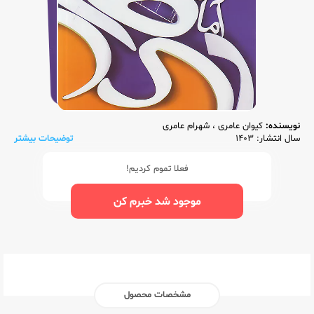
نویسنده:
کیوان عامری
،
شهرام عامری
سال انتشار: 1403
توضیحات بیشتر
فعلا تموم کردیم!
موجود شد خبرم کن
مشخصات محصول
ناشر:‌
مبتکران