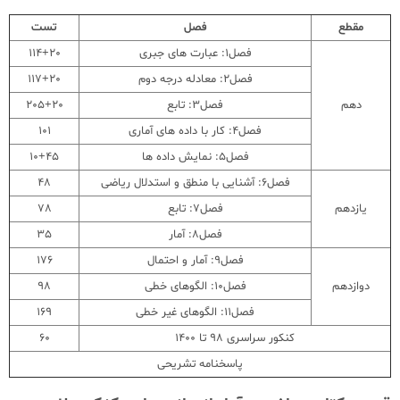
مقطع
فصل
تست
فصل1: عبارت های جبری
114+20
فصل2: معادله درجه دوم
117+20
دهم
فصل3: تابع
205+20
فصل4: کار با داده های آماری
101
فصل5: نمایش داده ها
10+45
فصل6: آشنایی با منطق و استدلال ریاضی
48
یازدهم
فصل7: تابع
78
فصل8: آمار
35
فصل9: آمار و احتمال
176
دوازدهم
فصل10: الگوهای خطی
98
فصل11: الگوهای غیر خطی
169
کنکور سراسری 98 تا 1400
60
پاسخنامه تشریحی