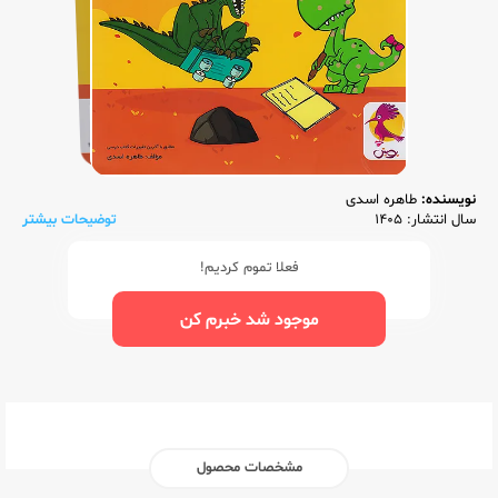
نویسنده:
طاهره اسدی
سال انتشار: 1405
توضیحات بیشتر
فعلا تموم کردیم!
موجود شد خبرم کن
مشخصات محصول
ناشر:‌
پویش