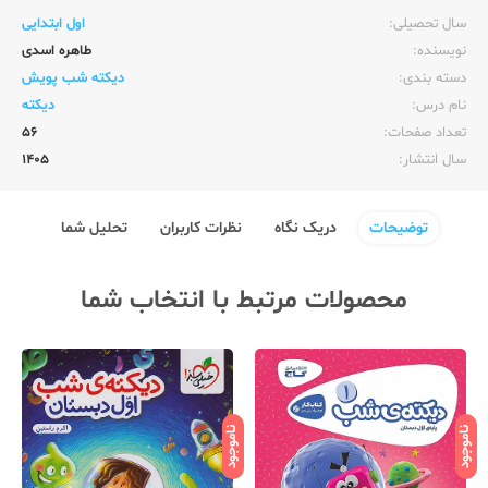
سال تحصیلی:‌
اول ابتدایی
نویسنده:‌
طاهره اسدی
دسته بندی:
دیکته شب پویش
نام درس:
دیکته
تعداد صفحات:‌
56
سال انتشار:‌
1405
توضیحات
دریک نگاه
نظرات کاربران
تحلیل شما
محصولات مرتبط با انتخاب شما
ناموجود
ناموجود
نامو