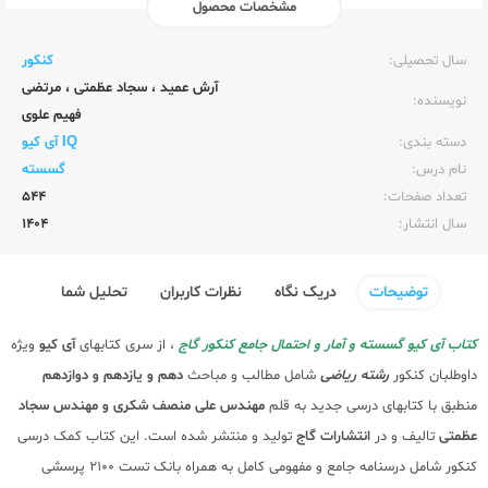
مشخصات محصول
ناشر:‌
گاج
سال تحصیلی:‌
کنکور
آرش عمید
،
سجاد عظمتی
،
مرتضی
نویسنده:‌
فهیم علوی
دسته بندی:
IQ آی کیو
نام درس:
گسسته
تعداد صفحات:‌
544
سال انتشار:‌
1404
توضیحات
دریک نگاه
نظرات کاربران
تحلیل شما
کتاب آی کیو گسسته و آمار و احتمال جامع کنکور گاج
، از سری کتابهای
آی کیو
ویژه
داوطلبان کنکور
رشته ریاضی
شامل مطالب و مباحث
دهم و یازدهم و دوازدهم
منطبق با کتابهای درسی جدید به قلم
مهندس علی منصف شکری و مهندس سجاد
عظمتی
تالیف و در
انتشارات گاج
تولید و منتشر شده است. این کتاب کمک درسی
کنکور شامل درسنامه جامع و مفهومی کامل به همراه بانک تست 2100 پرسشی