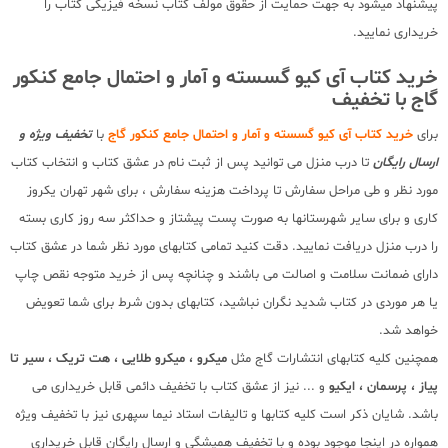
پیشنهاد میشود به جهت حمایت از حقوق مولف کتاب نسخه فیزیکی کتاب را
خریداری نمایید.
خرید کتاب آی کیو گسسته و آمار و احتمال جامع کنکور
گاج با تخفیف
برای
خرید کتاب آی کیو گسسته و آمار و احتمال جامع کنکور گاج
با
تخفیف ویژه و
ارسال رایگان
تا درب منزل می توانید پس از ثبت نام در عشق کتاب و انتخاب کتاب
مورد نظر و طی مراحل سفارش تا پرداخت هزینه سفارش ، برای شهر تهران یکروز
کاری و برای سایر شهرستانها به صورت پست پیشتاز و حداکثر سه روز کاری بسته
را درب منزل دریافت نمایید. دقت کنید تمامی کتابهای مورد نظر شما در عشق کتاب
دارای ضمانت سلامت و اصالت می باشند و چنانچه پس از خرید متوجه نقص چاپ
یا هر موردی در کتاب شدید نگران نباشید، کتابهای بدون شرط برای شما تعویض
خواهد شد.
همچنین کلیه کتابهای انتشارات گاج مثل
میکرو ، میکرو طلایی ، هت تریک ،
سیر تا
پیاز
، پرسمان ، ایکیو
و ... نیز از عشق کتاب با تخفیف دائمی قابل خریداری می
باشد. شایان ذکر است کلیه کتابها و تالیفات استاد نیما سپهری نیز با تخفیف ویژه
همواره در اینجا موجود بوده و با تخفیف همیشگی و ارسال رایگان قابل خریداری