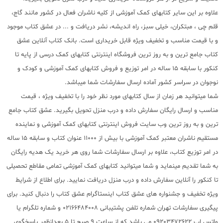
علاوه بر این سایر کتابهای کمک آموزشی از کلیه ناشران فعال در کشور مانند گاج،
قلم چی ، مبتکران، خیلی سبز، راه اندیشه، نشر دریافت و ... در عشق کتاب موجود
و با قیمت مناسب و تخفیف ویژه قابل خریداری است. بانک کتاب آنلاین عشق
کتاب جامع ترین و به روز ترین فروشگاه اینترنتی کتابهای کمک درسی از پایه تا
کنکور با سابقه 15 ساله در امر توزیع و فروش کتابهای کمک آموزشی و کودک و
نوجوان در سراسر کشور آماده ارسال سفارشات شما میباشد.
شما میتوانید هر زمان از سال کتابهای مورد نظر خود را با تخفیف ویژه ، قیمت
مناسب و ارسال رایگان سفارش داده و درب منزل تحویل بگیرید. عشق کتاب جامع
ترین و به روز ترین وب سایت فروش اینترنتی کتابهای کمک آموزشی و نماینده
مستقیم ناشران معتبر کمک آموزشی با بیش از 11000 عنوان کتاب و سابقه 15 ساله
در امر توزیع کتاب، علاوه بر ارسال سفارشات شما روی هر خرید یک هدیه رایگان
به شما تقدیم مینماید و شما میتوانید کتابهای کمک آموزشی تمامی مقاطع تحصیلی
تا کنکور را آنلاین سفارش داده و درب منزل دریافت نمایید. برای اطلاع از شرایط
ویژه تخفیف و جشنواره های عشق کتاب اینستاگرام عشق کتاب را دنبال کنید. برای
پیگیری سفارشات تهران شماره تلفن پشتیبانی 02166484008 و شماره تلگرام یا
واتس اپ 09203472622 می باشد که از ساعت 9 صبح تا 5 بعدازظهر پاسخگوی