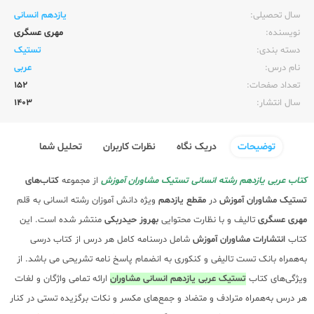
سال تحصیلی:‌
یازدهم انسانی
نویسنده:‌
مهری عسگری
دسته بندی:
تستیک
نام درس:
عربی
تعداد صفحات:‌
152
سال انتشار:‌
1403
توضیحات
دریک نگاه
نظرات کاربران
تحلیل شما
کتاب عربی یازدهم رشته انسانی تستیک مشاوران آموزش
از مجموعه
کتاب‌های
تستیک
مشاوران آموزش
در
مقطع یازدهم
ویژه دانش آموزان رشته انسانی به قلم
مهری عسگری
تالیف و با نظارت محتوایی
بهروز حیدربکی
منتشر شده است. این
کتاب
انتشارات مشاوران آموزش
شامل درسنامه کامل هر درس از کتاب درسی
به‌همراه بانک تست تالیفی و کنکوری به انضمام پاسخ نامه تشریحی می باشد. از
ویژگی‌های کتاب
تستیک عربی یازدهم انسانی مشاوران
ارائه تمامی واژگان و لغات
هر درس به‌همراه مترادف و متضاد و جمع‌های مکسر و نکات برگزیده تستی در کنار