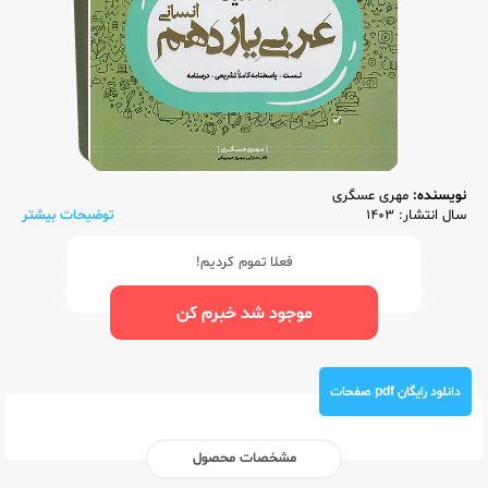
نویسنده:
مهری عسگری
سال انتشار: 1403
توضیحات بیشتر
فعلا تموم کردیم!
موجود شد خبرم کن
دانلود رایگان pdf صفحات
مشخصات محصول
ناشر:‌
مشاوران آموزش