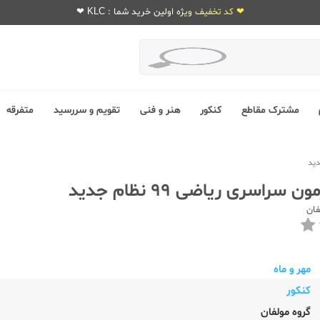
❤ کد تخفیف ویژه اولین خرید شما : KLC ❤
مشترک مقاطع
کنکور
هنر و فنی
تقویم و سررسید
متفرقه
 سراسری ریاضی 99 نظام جدید
فان
مهر و ماه
کنکور
گروه مولفان