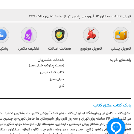
تهران انقلاب خیابان ۱۲ فروردین پایین تر از وحید نظری پلاک ۲۴۹
تحویل پستی
تحویل موتوری
ضمانت اصالت
تخفیف دائمی
پشتیب
راهنمای خرید
خدمات مشتریان
زیست پینوکیو خیلی سبز
کتاب کمک درسی
خیلی سبز
گاج
بانک کتاب عشق کتاب
عشق کتاب ، کامل ترین فروشگاه اینترنتی کتاب های کمک آموزشی کشور، با بیشترین تخفیف خری
می کند. ارسال ٢٤ ساعته برای تهران و سه روز کاری برای شهرستان ها حاصل تجربه ی چ
کمک آموزشی خود را در مقاطع پیش دبستانی ، ابتدایی، متوسطه اول، متوسطه دوم، کنکور با 
ناشران کمک آموزشی کشور ( گاج ، خیلی سبز ، مهروماه ، قلم چی ، کاگو ، گلواژه ، مبتکران ، منتش