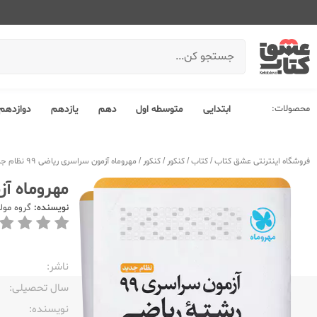
محصولات:
ابتدایی
متوسطه اول
دهم
یازدهم
دوازدهم
فروشگاه اینترنتی عشق کتاب
/
کتاب
/
کنکور
/
کنکور
/
مهروماه آزمون سراسری ریاضی 99 نظام جدید
مهروماه آزمون
نویسنده:
گروه مول
ناشر:‌
سال تحصیلی:‌
نویسنده:‌