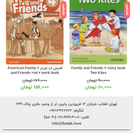
ناموجود
ناموجود
نامو
Family and Friends 3 story book
فامیلی اند فرندز 4 American Family
Two Kites
and Friends 2nd 4 work book
۹۰,۰۰۰
تومان
۱۷۶,۰۰۰
تومان
۸۰,۰۰۰
تومان
۱۵۶,۰۰۰
تومان
تهران انقلاب خیابان ۱۲ فروردین پایین تر از وحید نظری پلاک ۲۴۹
تلگرام:
۰۹۲۰۳۴۷۲۶۲۲
تلفن:
۶۶۴۸۴۰۰۸-۰۲۱ (۲۰ خط)
info@ketab.love