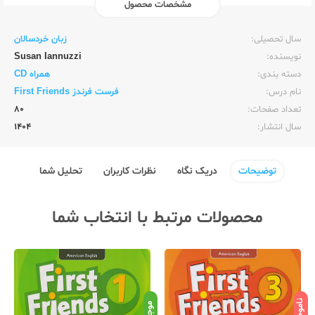
مشخصات محصول
ناشر:‌
زبان خارجه
سال تحصیلی:‌
زبان خردسالان
نویسنده:‌
Susan Iannuzzi
دسته بندی:
همراه CD
نام درس:
فرست فرندز First Friends
تعداد صفحات:‌
80
سال انتشار:‌
1404
توضیحات
دریک نگاه
نظرات کاربران
تحلیل شما
محصولات مرتبط با انتخاب شما
ناموجود
نامو
موجود