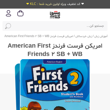
❤ کد تخفیف ویژه اولین خرید شما : KLC ❤
آموزش زبان
/
زبان خردسالان
/
امریکن فرست فرندز American First Friends 2 SB + WB
امریکن فرست فرندز American First
Friends 2 SB + WB