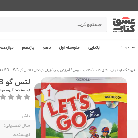
محصولات:
ابتدایی
متوسطه اول
دهم
یازدهم
دوازدهم
فروشگاه اینترنتی عشق کتاب
/
کتاب عمومی
/
آموزش زبان
/
زبان کودکان
/
لتس گو Lets Go 1 SB + WB
لتس گو Lets Go 1 SB + WB
نویسنده:
گروه مول
ناشر:‌
سال تحصیلی:‌
نویسنده:‌