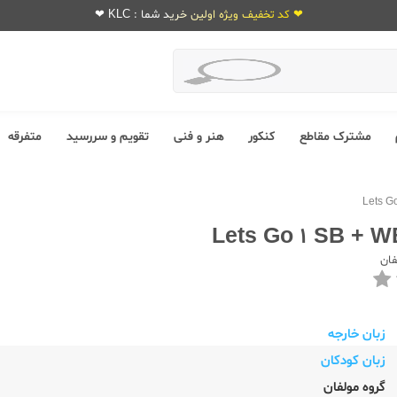
❤ کد تخفیف ویژه اولین خرید شما : KLC ❤
مشترک مقاطع
کنکور
هنر و فنی
تقویم و سررسید
متفرقه
فان
زبان خارجه
زبان کودکان
گروه مولفان