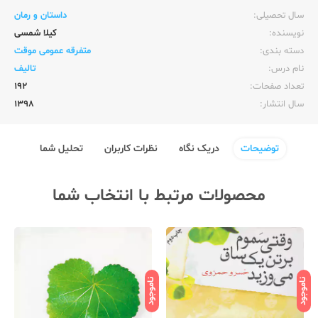
سال تحصیلی:‌
داستان و رمان
نویسنده:‌
کیلا شمسی
دسته بندی:
متفرقه عمومی موقت
نام درس:
تالیف
تعداد صفحات:‌
192
سال انتشار:‌
1398
توضیحات
دریک نگاه
نظرات کاربران
تحلیل شما
محصولات مرتبط با انتخاب شما
ناموجود
ناموجود
نامو