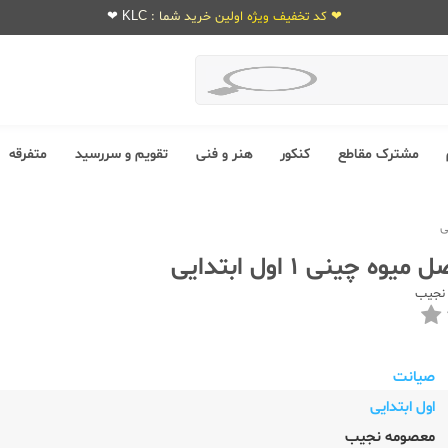
❤ کد تخفیف ویژه اولین خرید شما : KLC ❤
مشترک مقاطع
کنکور
هنر و فنی
تقویم و سررسید
متفرقه
 چینی 1 اول ابتدایی
نجیب
صیانت
اول ابتدایی
معصومه نجیب