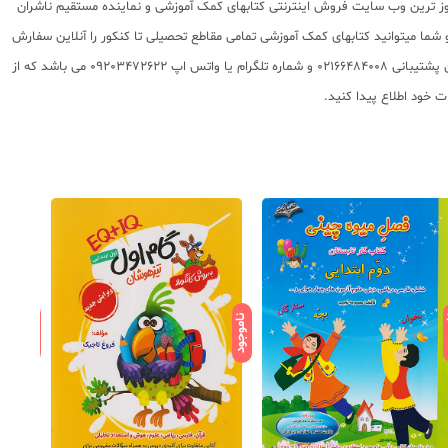
 روز ترین وب سایت فروش اینترنتی کتابهای کمک آموزشی و نماینده مستقیم ناشران
 به شما تقدیم مینماید و شما میتوانید کتابهای کمک آموزشی تمامی مقاطع تحصیلی تا کنکور را آنلاین سفارش
داده و درب منزل دریافت نمایید. برای اطلاع از شرایط ویژه تخفیف و جشنواره های عشق کتاب اینستاگرام عشق کتاب را دنبال کنید. برای پیگیری سفارشات تهران شماره تلفن پشتیبانی 02166484008 و شماره تلگرام یا واتس اپ 09203472622 می باشد که از
ود
ناموجود
ناموجود