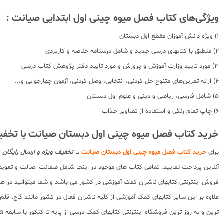
ویژگی‌های کتاب فصل میوه چینی اول ابتدایی صیانت :
1) ویژه دانش آموزان مقطع اول دبستان
2) منطبق با کتابهای درسی جدید و شامل درسنامه خلاصه و کاربردی
3) مورد تایید وزارت آموزش و پرورش و مورد تایید دفتر پژوهش کتاب درسی
4) ارائه تمرین‌های متنوع حل کردنی، انتخابی، وصل کردنی، آزمون چهارجوابی و...
5) شامل فارسی، ریاضی و دینی و علوم اول دبستان
6) چاپ تمام رنگی و استفاده از تصاویر جذاب
خرید کتاب فصل میوه چینی اول دبستان صیانت با تخفی
برای
خرید کتاب فصل میوه چینی اول دبستان صیانت
با
تخفیف ویژه و ارسال رایگان
ت
آنلاین پرداخت نمایید. تمامی کتاب های موجود در اینجا شامل ضمانت اصالت و تعو
فروش اینترنتی کتابهای ناشران کمک آموزشی در کشور می باشد و شما میتوانید در هر 
علاوه بر این سایر کتابهای کمک آموزشی از کلیه ناشران فعال در کشور مانند گاج، ق
ترین و به روز ترین فروشگاه اینترنتی کتابهای کمک درسی از پایه تا کنکور با سابقه 15 ساله در امر توزیع و فروش کتابهای کمک آموزشی و کودک و نوجوان در سراسر کشور آماده ارسال سفارشات شما میباشد.