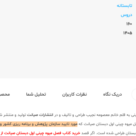
تابستانه
دروس
160
1405
دریک نگاه
نظرات کاربران
تحلیل شما
محصول
ینی به قلم خانم معصومه نجیب طراحی و تالیف و در
انتشارات صیانت
تولید و منتشر ش
صل میوه چینی اول دبستان صیانت که
مورد تایید سازمان پژوهش و برنامه ریزی کشور و
تابستان طراحی شده است. اگر قصد
خرید کتاب فصل میوه چینی اول دبستان صیانت از