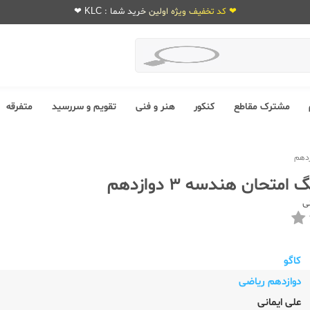
❤ کد تخفیف ویژه اولین خرید شما : KLC ❤
مشترک مقاطع
کنکور
هنر و فنی
تقویم و سررسید
متفرقه
متحان هندسه 3 دوازدهم
نی
کاگو
دوازدهم ریاضی
علی ایمانی