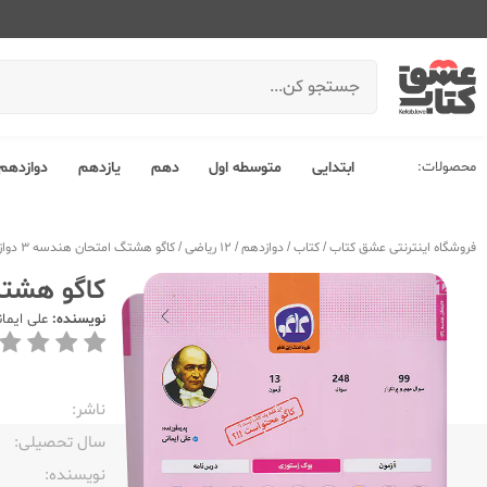
محصولات:
ابتدایی
متوسطه اول
دهم
یازدهم
دوازدهم
فروشگاه اینترنتی عشق کتاب
/
کتاب
/
دوازدهم
/
12 ریاضی
/
کاگو هشتگ امتحان هندسه 3 دوازدهم
کاگو هشتگ ا
نویسنده:
علی ایما
ناشر:‌
سال تحصیلی:‌
نویسنده:‌