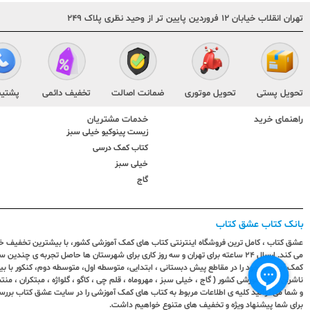
تهران انقلاب خیابان ۱۲ فروردین پایین تر از وحید نظری پلاک ۲۴۹
تحویل پستی
تحویل موتوری
ضمانت اصالت
تخفیف دائمی
پشتیب
راهنمای خرید
خدمات مشتریان
زیست پینوکیو خیلی سبز
کتاب کمک درسی
خیلی سبز
گاج
بانک کتاب عشق کتاب
عشق کتاب ، کامل ترین فروشگاه اینترنتی کتاب های کمک آموزشی کشور، با بیشترین تخفیف خری
می کند. ارسال ٢٤ ساعته برای تهران و سه روز کاری برای شهرستان ها حاصل تجربه ی چ
کمک آموزشی خود را در مقاطع پیش دبستانی ، ابتدایی، متوسطه اول، متوسطه دوم، کنکور با 
ناشران کمک آموزشی کشور ( گاج ، خیلی سبز ، مهروماه ، قلم چی ، کاگو ، گلواژه ، مبتکران ، منتش
و شما می توانید کلیه ی اطلاعات مربوط به کتاب های کمک آموزشی را در سایت عشق کتاب بررس
برای شما پیشنهاد ویژه و تخفیف های متنوع خواهیم داشت.