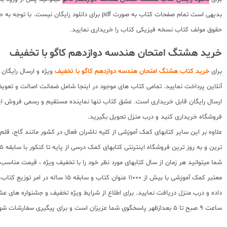
بدیهی است تمام صفحات کتاب به صورت pdf برای
حقوق مولف کتاب نسخه فیزیکی کتاب را خریداری نمایید.
خرید هشتگ امتحان هندسه دوازدهم کاگو با تخفیف
برای
خرید کتاب هشتگ امتحان هندسه دوازدهم کاگو با تخفیف
ویژه و ارسال رایگان
آنلاین پرداخت نمایید. تمامی کتاب های موجود در اینجا شامل ضمانت اصالت و تع
ارسال رایگان قابل خریداری است. عشق کتاب تنها نماینده مستقیم و رسمی فروش اینتر
فروشگاه خریداری کنید و درب منزل تحویل بگیرید.
علاوه بر این سایر کتابهای کمک آموزشی از کلیه ناشران فعال در کشور مانند گاج، ق
ترین و به روز ترین فروشگاه اینترنتی کتابهای کمک درسی از پایه تا کنکور با سابقه 15 ساله در امر توزیع و فروش کتابهای کمک آموزشی و کودک و نوجوان در سراسر کشور آماده ارسال سفارشات شما میباشد.
شما میتوانید هر زمان از سال کتابهای مورد نظر خود را با تخفیف ویژه ، قیمت منا
معتبر کمک آموزشی با بیش از 000
ساعت 9 صبح تا 5 بعدازظهر پاسخگوی شما عزیزان است و برای پیگیری سفارشات شهرستانها میتوانید با مراجعه به سایت رهگیری مرسولات پستی از موقعیت بسته سفارشات خود اطلاع پیدا کنید.