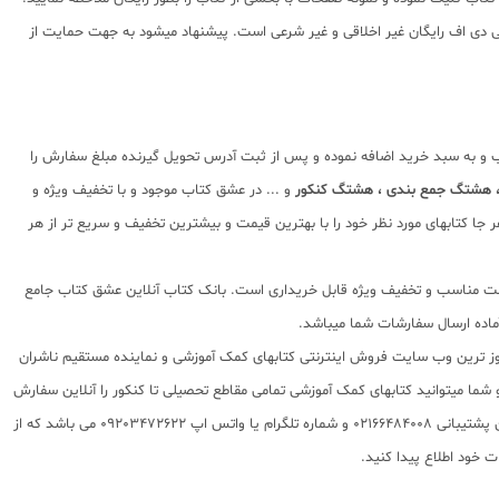
شده استفاده از پی دی اف رایگان غیر اخلاقی و غیر شرعی است. پیشنهاد میشود به جهت حمایت از
اب و به سبد خرید اضافه نموده و پس از ثبت آدرس تحویل گیرنده مبلغ سفارش را
، هشتگ جمع بندی ، هشتگ کنکور
و ... در عشق کتاب موجود و با تخفیف ویژه و
جا کتابهای مورد نظر خود را با بهترین قیمت و بیشترین تخفیف و سریع تر از هر
ا قیمت مناسب و تخفیف ویژه قابل خریداری است. بانک کتاب آنلاین عشق کتاب جامع
 روز ترین وب سایت فروش اینترنتی کتابهای کمک آموزشی و نماینده مستقیم ناشران
 به شما تقدیم مینماید و شما میتوانید کتابهای کمک آموزشی تمامی مقاطع تحصیلی تا کنکور را آنلاین سفارش
داده و درب منزل دریافت نمایید. برای اطلاع از شرایط ویژه تخفیف و جشنواره های عشق کتاب اینستاگرام عشق کتاب را دنبال کنید. برای پیگیری سفارشات تهران شماره تلفن پشتیبانی 02166484008 و شماره تلگرام یا واتس اپ 09203472622 می باشد که از