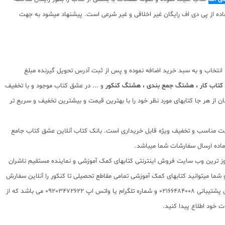
توای ارائه شده استفاده از پی دی اف رایگان غیر اخلاقی و غیر شرعی است. پیشنهاد میشود به جهت
ا انتخاب و به سبد خرید اضافه نموده و پس از ثبت آدرس تحویل گیرنده مبلغ
کتاب کار ، هشتگ جمع بندی ، هشتگ کنکور
و ... در عشق کتاب موجود و با تخفیف
 از هر جا کتابهای مورد نظر خود را با بهترین قیمت و بیشترین تخفیف و سریع تر
ا قیمت مناسب و تخفیف ویژه قابل خریداری است. بانک کتاب آنلاین عشق کتاب جامع
 روز ترین وب سایت فروش اینترنتی کتابهای کمک آموزشی و نماینده مستقیم ناشران
 به شما تقدیم مینماید و شما میتوانید کتابهای کمک آموزشی تمامی مقاطع تحصیلی تا کنکور را آنلاین سفارش
داده و درب منزل دریافت نمایید. برای اطلاع از شرایط ویژه تخفیف و جشنواره های عشق کتاب اینستاگرام عشق کتاب را دنبال کنید. برای پیگیری سفارشات تهران شماره تلفن پشتیبانی 02166484008 و شماره تلگرام یا واتس اپ 09203472622 می باشد که از