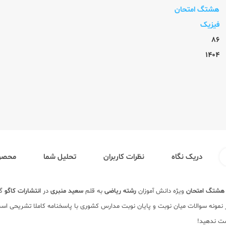
هشتگ امتحان
فیزیک
86
1404
دریک نگاه
نظرات کاربران
تحلیل شما
محصول
هشتگ امتحان
ویژه دانش آموزان
رشته ریاضی
به قلم
سعید منبری
در
انتشارات کاگو
گر
 نمونه سوالات میان نوبت و پایان نوبت مدارس کشوری با پاسخنامه کاملا تشریحی ا
دست ندهید!