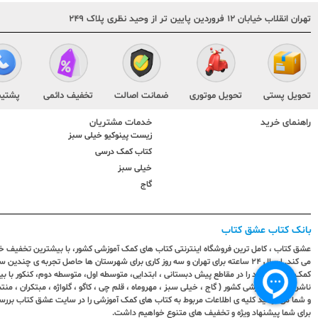
تهران انقلاب خیابان ۱۲ فروردین پایین تر از وحید نظری پلاک ۲۴۹
تحویل پستی
تحویل موتوری
ضمانت اصالت
تخفیف دائمی
پشتیب
راهنمای خرید
خدمات مشتریان
زیست پینوکیو خیلی سبز
کتاب کمک درسی
خیلی سبز
گاج
بانک کتاب عشق کتاب
عشق کتاب ، کامل ترین فروشگاه اینترنتی کتاب های کمک آموزشی کشور، با بیشترین تخفیف خری
می کند. ارسال ٢٤ ساعته برای تهران و سه روز کاری برای شهرستان ها حاصل تجربه ی چ
کمک آموزشی خود را در مقاطع پیش دبستانی ، ابتدایی، متوسطه اول، متوسطه دوم، کنکور با 
ناشران کمک آموزشی کشور ( گاج ، خیلی سبز ، مهروماه ، قلم چی ، کاگو ، گلواژه ، مبتکران ، منتش
و شما می توانید کلیه ی اطلاعات مربوط به کتاب های کمک آموزشی را در سایت عشق کتاب بررس
برای شما پیشنهاد ویژه و تخفیف های متنوع خواهیم داشت.