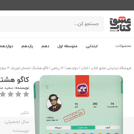
محصولات:
ابتدایی
متوسطه اول
دهم
یازدهم
دوازدهم
فروشگاه اینترنتی عشق کتاب
/
کتاب
/
دوازدهم
/
12 ریاضی
/
کاگو هشتگ امتحان فیزیک 3 دوازدهم ریاضی
کاگو هشتگ امتح
نویسنده:
سعید من
ناشر:‌
سال تحصیلی:‌
نویسنده:‌