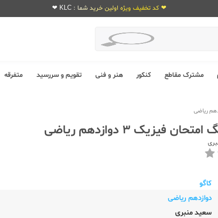
❤ کد تخفیف ویژه اولین خرید شما : KLC ❤
مشترک مقاطع
کنکور
هنر و فنی
تقویم و سررسید
متفرقه
ان فیزیک 3 دوازدهم ریاضی
بری
کاگو
دوازدهم ریاضی
سعید منبری