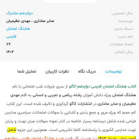
ناشر:‌
کاگو
سال تحصیلی:‌
دوازدهم مشترک
نویسنده:‌
صابر مختاری
،
مهدی عظیمیان
دسته بندی:
هشتگ امتحان
نام درس:
فارسی
تعداد صفحات:‌
76
سال انتشار:‌
1404
توضیحات
دریک نگاه
نظرات کاربران
تحلیل شما
کتاب هشتگ امتحان فارسی دوازدهم کاگو
از سری جزوات شب امتحانی با نام
هشتگ امتحان
ویژه دانش آموزان
رشته ریاضی و تجربی و انسانی
به قلم
مهدی
عظیمیان و صابر مختاری
در
انتشارات کاگو
گردآوری و تالیف شده است. این کتاب
کم حجم که ویژه مرور و جمع بندی و آشنایی با سوالات امتحانات سراسری مدارس
طراحی شده شامل درسنامه بسیار خلاصه در کنار نمونه سوالات میان نوبت و پایان
نوبت مدارس کشوری با پاسخنامه کاملا تشریحی است. همچنین این جزوه
شامل
آزمون نهایی خرداد 1403
نیز هست. اگر قصد
خرید هشتگ امتحان فارسی دوازدهم