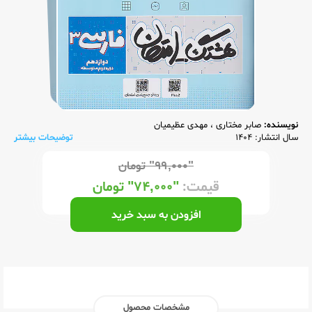
نویسنده:
صابر مختاری
،
مهدی عظیمیان
سال انتشار: 1404
توضیحات بیشتر
"۹۹,۰۰۰"
تومان
قیمت:
"۷۴,۰۰۰"
تومان
افزودن به سبد خرید
مشخصات محصول