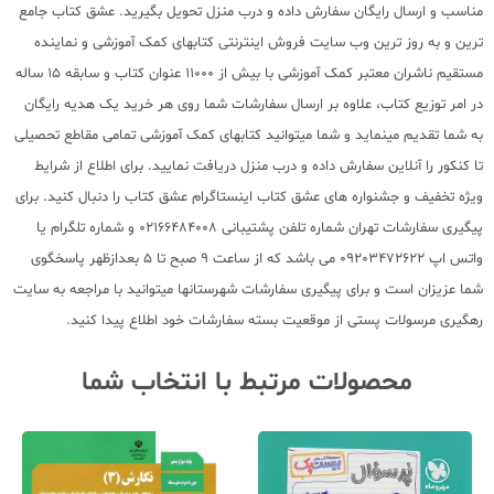
مناسب و ارسال رایگان سفارش داده و درب منزل تحویل بگیرید. عشق کتاب جامع
ترین و به روز ترین وب سایت فروش اینترنتی کتابهای کمک آموزشی و نماینده
مستقیم ناشران معتبر کمک آموزشی با بیش از 11000 عنوان کتاب و سابقه 15 ساله
در امر توزیع کتاب، علاوه بر ارسال سفارشات شما روی هر خرید یک هدیه رایگان
به شما تقدیم مینماید و شما میتوانید کتابهای کمک آموزشی تمامی مقاطع تحصیلی
تا کنکور را آنلاین سفارش داده و درب منزل دریافت نمایید. برای اطلاع از شرایط
ویژه تخفیف و جشنواره های عشق کتاب اینستاگرام عشق کتاب را دنبال کنید. برای
پیگیری سفارشات تهران شماره تلفن پشتیبانی 02166484008 و شماره تلگرام یا
واتس اپ 09203472622 می باشد که از ساعت 9 صبح تا 5 بعدازظهر پاسخگوی
شما عزیزان است و برای پیگیری سفارشات شهرستانها میتوانید با مراجعه به سایت
رهگیری مرسولات پستی از موقعیت بسته سفارشات خود اطلاع پیدا کنید.
محصولات مرتبط با انتخاب شما