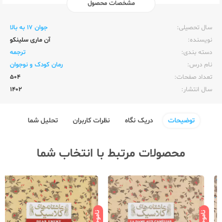
مشخصات محصول
ناشر:‌
افق
سال تحصیلی:‌
جوان 17 به بالا
نویسنده:‌
آن ماری سلینکو
دسته بندی:
ترجمه
نام درس:
رمان کودک و نوجوان
تعداد صفحات:‌
504
سال انتشار:‌
1402
توضیحات
دریک نگاه
نظرات کاربران
تحلیل شما
محصولات مرتبط با انتخاب شما
ناموجود
ناموجود
نامو