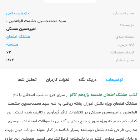
ناشر:‌
کاگو
سال تحصیلی:‌
یازدهم ریاضی
سید محمدحسین حشمت الواعظین
،
نویسنده:‌
امیرحسین مسلکی
دسته بندی:
هشتگ امتحان
نام درس:
هندسه
تعداد صفحات:‌
72
سال انتشار:‌
1404
توضیحات
دریک نگاه
نظرات کاربران
تحلیل شما
کتاب هشتگ امتحان هندسه یازدهم کاگو
از سری جزوات شب امتحانی با نام
هشتگ امتحان
ویژه دانش آموزان
رشته ریاضی
به قلم
سید محمدحسین حشمت
الواعظین و امیرحسین مسلکی
در
انتشارات کاگو
گردآوری و تالیف شده است. این
کتاب کم حجم که ویژه مرور و جمع بندی و آشنایی با سوالات امتحانات سراسری
مدارس طراحی شده شامل درسنامه بسیار خلاصه در کنار نمونه سوالات میان نوبت
و پایان نوبت مدارس کشوری با پاسخنامه کاملا تشریحی است. همچنین این جزوه