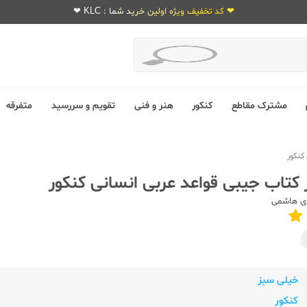
❤ کد تخفیف ویژه اولین خرید شما : KLC ❤
مشترک مقاطع
کنکور
هنر و فنی
تقویم و سررسید
متفرقه
کنکور
کتاب جیبی قواعد عربی انسانی کنکور
ی هاشمی
خیلی سبز
کنکور