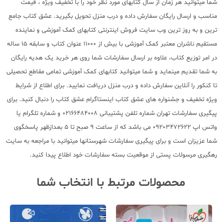
شما میتوانید هر زمان از سال کتابهای مورد نظر خود را با تخفیف ویژه ، قیمت
مناسب و ارسال رایگان سفارش داده و درب منزل تحویل بگیرید. عشق کتاب جامع
ترین و به روز ترین وب سایت فروش اینترنتی کتابهای کمک آموزشی و نماینده
مستقیم ناشران معتبر کمک آموزشی با بیش از 11000 عنوان کتاب و سابقه 15 ساله
در امر توزیع کتاب، علاوه بر ارسال سفارشات شما روی هر خرید یک هدیه رایگان
به شما تقدیم مینماید و شما میتوانید کتابهای کمک آموزشی تمامی مقاطع تحصیلی
تا کنکور را آنلاین سفارش داده و درب منزل دریافت نمایید. برای اطلاع از شرایط
ویژه تخفیف و جشنواره های عشق کتاب اینستاگرام عشق کتاب را دنبال کنید. برای
پیگیری سفارشات تهران شماره تلفن پشتیبانی 02166484008 و شماره تلگرام یا
واتس اپ 09203472622 می باشد که از ساعت 9 صبح تا 5 بعدازظهر پاسخگوی
شما عزیزان است و برای پیگیری سفارشات شهرستانها میتوانید با مراجعه به سایت
رهگیری مرسولات پستی از موقعیت بسته سفارشات خود اطلاع پیدا کنید.
محصولات مرتبط با انتخاب شما