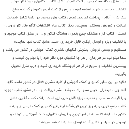
درب منزل ، کافیست پس از ثبت نام در عشق کتاب ، کتابهای مورد نظر خود را
انتخاب و به سبد خرید اضافه نموده و پس از ثبت آدرس تحویل گیرنده مبلغ
سفارش را آنلاین پرداخت نمایید. تمامی کتاب های موجود در اینجا شامل ضمانت
اصالت و تعویض هستند. همچنین دیگر کتاب های
انتشارات کاگو
مثل
کار دروس ،
تست ، کتاب کار ، هشتگ جمع بندی ، هشتگ کنکور
و ... در عشق کتاب موجود و
با تخفیف ویژه و ارسال رایگان قابل خریداری است. عشق کتاب تنها نماینده
مستقیم و رسمی فروش اینترنتی کتابهای ناشران کمک آموزشی در کشور می باشد و
شما میتوانید در هر زمان از هر جا کتابهای مورد نظر خود را با بهترین قیمت و
بیشترین تخفیف و سریع تر از هر فروشگاه خریداری کنید و درب منزل تحویل
بگیرید.
علاوه بر این سایر کتابهای کمک آموزشی از کلیه ناشران فعال در کشور مانند گاج،
قلم چی ، مبتکران، خیلی سبز، راه اندیشه، نشر دریافت و ... در عشق کتاب موجود
و با قیمت مناسب و تخفیف ویژه قابل خریداری است. بانک کتاب آنلاین عشق
کتاب جامع ترین و به روز ترین فروشگاه اینترنتی کتابهای کمک درسی از پایه تا
کنکور با سابقه 15 ساله در امر توزیع و فروش کتابهای کمک آموزشی و کودک و
نوجوان در سراسر کشور آماده ارسال سفارشات شما میباشد.