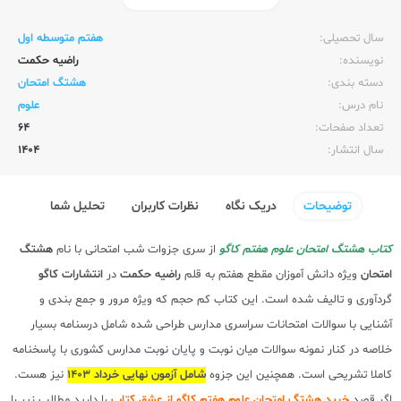
ناشر:‌
کاگو
سال تحصیلی:‌
هفتم متوسطه اول
نویسنده:‌
راضیه حکمت
دسته بندی:
هشتگ امتحان
نام درس:
علوم
تعداد صفحات:‌
64
سال انتشار:‌
1404
توضیحات
دریک نگاه
نظرات کاربران
تحلیل شما
کتاب هشتگ امتحان علوم هفتم کاگو
از سری جزوات شب امتحانی با نام
هشتگ
امتحان
ویژه دانش آموزان مقطع هفتم
به قلم
راضیه حکمت
در
انتشارات کاگو
گردآوری و تالیف شده است. این کتاب کم حجم که ویژه مرور و جمع بندی و
آشنایی با سوالات امتحانات سراسری مدارس طراحی شده شامل درسنامه بسیار
خلاصه در کنار نمونه سوالات میان نوبت و پایان نوبت مدارس کشوری با پاسخنامه
کاملا تشریحی است. همچنین این جزوه
شامل آزمون نهایی خرداد 1403
نیز هست.
اگر قصد
خرید هشتگ امتحان علوم هفتم کاگو از عشق کتاب
را دارید مطالب زیر را