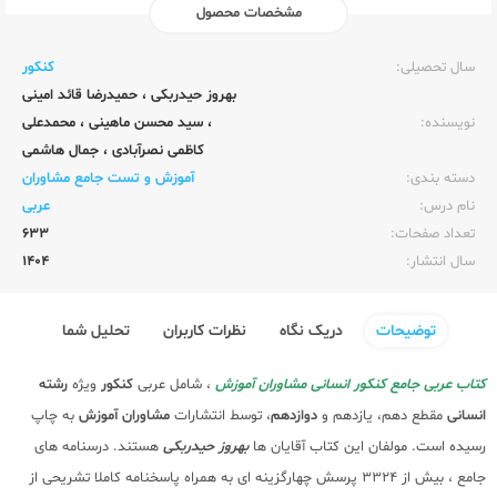
مشخصات محصول
ناشر:‌
مشاوران آموزش
سال تحصیلی:‌
کنکور
بهروز حیدربکی
،
حمیدرضا قائد امینی
نویسنده:‌
،
سید محسن ماهینی
،
محمدعلی
کاظمی نصرآبادی
،
جمال هاشمی
دسته بندی:
آموزش و تست جامع مشاوران
نام درس:
عربی
تعداد صفحات:‌
633
سال انتشار:‌
1404
توضیحات
دریک نگاه
نظرات کاربران
تحلیل شما
کتاب عربی جامع کنکور انسانی مشاوران آموزش
، شامل عربی
کنکور
ویژه
رشته
انسانی
مقطع دهم، یازدهم و
دوازدهم
، توسط انتشارات
مشاوران آموزش
به چاپ
رسیده است. مولفان این کتاب آقایان ها
بهروز حیدربکی
هستند. درسنامه های
جامع ، بیش از 3324 پرسش چهارگزینه ای به همراه پاسخنامه کاملا تشریحی از