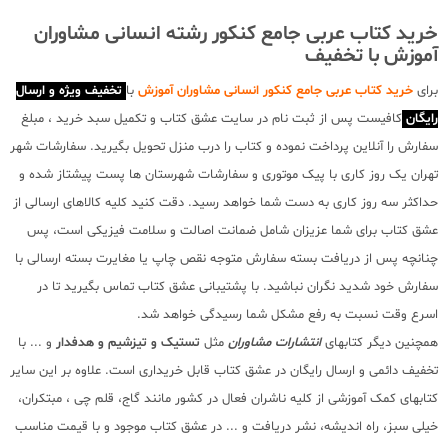
خرید کتاب عربی جامع کنکور رشته انسانی مشاوران
آموزش با تخفیف
برای
خرید کتاب عربی جامع کنکور انسانی مشاوران آموزش
با
تخفیف ویژه و ارسال
رایگان
کافیست پس از ثبت نام در سایت عشق کتاب و تکمیل سبد خرید ، مبلغ
سفارش را آنلاین پرداخت نموده و کتاب را درب منزل تحویل بگیرید. سفارشات شهر
تهران یک روز کاری با پیک موتوری و سفارشات شهرستان ها پست پیشتاز شده و
حداکثر سه روز کاری به دست شما خواهد رسید. دقت کنید کلیه کالاهای ارسالی از
عشق کتاب برای شما عزیزان شامل ضمانت اصالت و سلامت فیزیکی است، پس
چنانچه پس از دریافت بسته سفارش متوجه نقص چاپ یا مغایرت بسته ارسالی با
سفارش خود شدید نگران نباشید. با پشتیبانی عشق کتاب تماس بگیرید تا در
اسرع وقت نسبت به رفع مشکل شما رسیدگی خواهد شد.
همچنین دیگر کتابهای
انتشارات مشاوران
مثل
تستیک و تیزشیم و هدفدار
و ... با
تخفیف دائمی و ارسال رایگان در عشق کتاب قابل خریداری است. علاوه بر این سایر
کتابهای کمک آموزشی از کلیه ناشران فعال در کشور مانند گاج، قلم چی ، مبتکران،
خیلی سبز، راه اندیشه، نشر دریافت و ... در عشق کتاب موجود و با قیمت مناسب