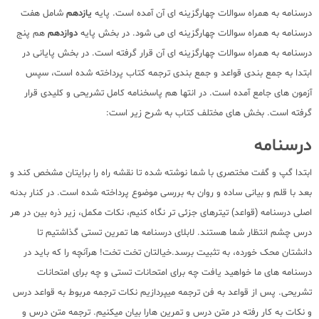
درسنامه به همراه سوالات چهارگزینه ای آن آمده است. پایه
یازدهم
شامل هفت
درسنامه به همراه سوالات چهارگزینه ای می شود. در بخش پایه
دوازدهم
هم پنج
درسنامه به همراه سوالات چهارگزینه ای آن قرار گرفته است. در بخش پایانی در
ابتدا به جمع بندی قواعد و جمع بندی ترجمه کتاب پرداخته شده است، سپس
آزمون های جامع آمده است. در انتها هم پاسخنامه کامل تشریحی و کلیدی قرار
گرفته است. بخش های مختلف کتاب به شرح زیر است:
درسنامه
ابتدا گپ و گفت مختصری با شما نوشته شده تا نقشه راه را برایتان مشخص کند و
بعد با قلم و بیانی ساده و روان به بررسی موضوع پرداخته شده است. در کنار بدنه
اصلی درسنامه (قواعد) تیترهای جزئی تر نگاه کنیم، نکات مکمل، زیر ذره بین در هر
درس چشم انتظار شما هستند. لابلای درسنامه ها تمرین تستی گذاشتیم تا
دانشتان محک خورده، به تثبیت برسد.خیالتان تخت تخت! هرآنچه را که باید در
درسنامه های ما خواهید یافت چه برای امتحانات تستی و چه برای امتحانات
تشریحی. پس از قواعد به فن ترجمه میپردازیم نکات ترجمه مربوط به قواعد درس
و نکات به کار رفته در متن درس و تمرین هارا بیان میکنیم. ترجمه متن درس و