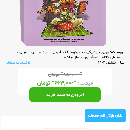
نویسنده:
بهروز حیدربکی
،
حمیدرضا قائد امینی
،
سید محسن ماهینی
،
محمدعلی کاظمی نصرآبادی
،
جمال هاشمی
سال انتشار: 1404
توضیحات بیشتر
"۸۵۰,۰۰۰"
تومان
قیمت:
"۶۶۳,۰۰۰"
تومان
افزودن به سبد خرید
دانلود رایگان pdf صفحات