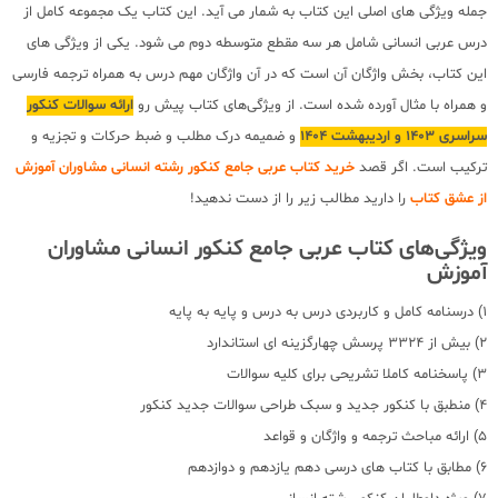
جمله ویژگی های اصلی این کتاب به شمار می آید. این کتاب یک مجموعه کامل از
درس عربی انسانی شامل هر سه مقطع متوسطه دوم می شود. یکی از ویژگی های
این کتاب، بخش واژگان آن است که در آن واژگان مهم درس به همراه ترجمه فارسی
و همراه با مثال آورده شده است. از ویژگی‌های کتاب پیش رو
ارائه سوالات کنکور
سراسری 1403 و اردیبهشت 1404
و ضمیمه درک مطلب و ضبط حرکات و تجزیه و
ترکیب است. اگر قصد
خرید کتاب عربی جامع کنکور رشته انسانی مشاوران آموزش
از عشق کتاب
را دارید مطالب زیر را از دست ندهید!
ویژگی‌های کتاب عربی جامع کنکور انسانی مشاوران
آموزش
1) درسنامه کامل و کاربردی درس به درس و پایه به پایه
2) بیش از 3324 پرسش چهارگزینه ای استاندارد
3) پاسخنامه کاملا تشریحی برای کلیه سوالات
4) منطبق با کنکور جدید و سبک طراحی سوالات جدید کنکور
5) ارائه مباحث ترجمه و واژگان و قواعد
6) مطابق با کتاب های درسی دهم یازدهم و دوازدهم