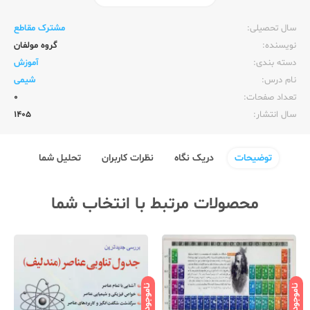
ناشر:‌
خواندنی
سال تحصیلی:‌
مشترک مقاطع
نویسنده:‌
گروه مولفان
دسته بندی:
آموزش
نام درس:
شیمی
تعداد صفحات:‌
0
سال انتشار:‌
1405
توضیحات
دریک نگاه
نظرات کاربران
تحلیل شما
محصولات مرتبط با انتخاب شما
ناموجود
ناموجود
نامو