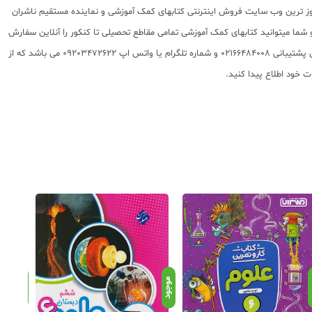
 روز ترین وب سایت فروش اینترنتی کتابهای کمک آموزشی و نماینده مستقیم ناشران
 به شما تقدیم مینماید و شما میتوانید کتابهای کمک آموزشی تمامی مقاطع تحصیلی تا کنکور را آنلاین سفارش
داده و درب منزل دریافت نمایید. برای اطلاع از شرایط ویژه تخفیف و جشنواره های عشق کتاب اینستاگرام عشق کتاب را دنبال کنید. برای پیگیری سفارشات تهران شماره تلفن پشتیبانی 02166484008 و شماره تلگرام یا واتس اپ 09203472622 می باشد که از
د
موجود
موجود