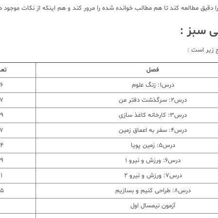
قیق مطالعه کند تا هم مطالب خوانده شده را مرور کند و هم اینکه از نکات موجود د
 سبز :
 زیر است :
فصل
تعد
درس1: زنگ علوم
56 
درس2: سرگذشت دفتر من
87 س
درس3: کارخانه کاغذ سازی
89 س
درس4: سفر به اعماق زمین
77 س
درس5: زمین پویا
84 س
درس6: ورزش و نیرو 1
79 س
درس7: ورزش و نیرو 2
81 
درس8: طراحی کنیم و بسازیم
35 س
آزمون نیمسال اول