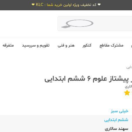
❤ کد تخفیف ویژه اولین خرید شما : KLC ❤
مشترک مقاطع
کنکور
هنر و فنی
تقویم و سررسید
متفرقه
ز علوم 6 ششم ابتدایی
اری
خیلی سبز
ششم ابتدایی
سهند سالاری