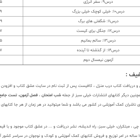
درس9: سفر انرژی
95 س
درس10: خیلی کوچک خیلی بزرگ
69 
درس11: شگفتی های برگ
79 س
درس12: جنگل برای کیست
87 س
درس13: سالم بمانیم
95 س
درس14: از گذشته تا آینده
27 س
آزمون نیمسال دوم
یف :
و دریافت کتاب درب منزل ، کافیست پس از ثبت نام در سایت عشق کتاب و افزودن کتا
چنین دیگر کتابهای انتشارات خیلی سبز از جمله
شب امتحان
،
فصل آزمون، تست جامع، 
ناشران کمک آموزشی در کشور می باشد و شما میتوانید در هر زمان از هر جا کتابهای م
لم چی ، مبتکران، خیلی سبز، راه اندیشه، نشر دریافت و ... در عشق کتاب موجود و ب