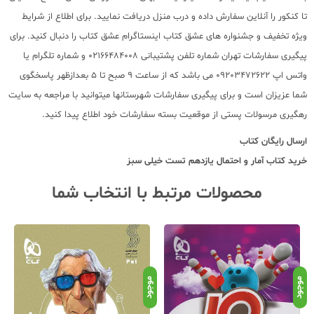
تا کنکور را آنلاین سفارش داده و درب منزل دریافت نمایید. برای اطلاع از شرایط
ویژه تخفیف و جشنواره های عشق کتاب اینستاگرام عشق کتاب را دنبال کنید. برای
پیگیری سفارشات تهران شماره تلفن پشتیبانی 02166484008 و شماره تلگرام یا
واتس اپ 09203472622 می باشد که از ساعت 9 صبح تا 5 بعدازظهر پاسخگوی
شما عزیزان است و برای پیگیری سفارشات شهرستانها میتوانید با مراجعه به سایت
رهگیری مرسولات پستی از موقعیت بسته سفارشات خود اطلاع پیدا کنید.
ارسال رایگان کتاب
خرید کتاب
آمار و احتمال یازدهم تست خیلی سبز
محصولات مرتبط با انتخاب شما
موجود
موجود
موج