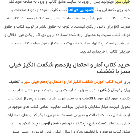
خیلی سبز
میتوانید پس از ورود به سایت عشق کتاب و ورود به صفحه مورد نظر
خود روی دکمه آبی رنگ
دانلود پی دی اف
کتاب کلیک نموده و نمونه صفحات با
بخشی از کتاب را بطور رایگان ملاحظه نمایید. بدیهی است تمام صفحات کتاب به
صورت pdf برای دانلود رایگان نیست. با توجه به حقوق ناشر در تولید کتاب و حقوق
مولف کتاب نسبت به محتوای ارائه شده استفاده از پی دی اف رایگان غیر اخلاقی و
غیر شرعی است. پیشنهاد میشود به جهت حمایت از حقوق مولف کتاب نسخه
فیزیکی کتاب را خریداری نمایید.
خرید کتاب آمار و احتمال یازدهم شگفت انگیز خیلی
سبز با تخفیف
برای
خرید کتاب آموزش شگفت انگیز آمار و احتمال یازدهم خیلی سبز
با
تخفیف
ویژه و ارسال رایگان
تا درب منزل ، کافیست پس از ثبت نام در عشق کتاب ،
کتابهای مورد نظر خود را انتخاب و به سبد خرید اضافه نموده و پس از ثبت آدرس
تحویل گیرنده مبلغ سفارش را آنلاین پرداخت نمایید. تمامی کتاب های موجود در
اینجا شامل ضمانت اصالت و تعویض هستند. همچنین دیگر کتاب های انتشارات
خیلی سبز مثل
تست جامع ، پیشتاز ، نردبام ، فصل آزمون ، چند کنکور
و ... در
عشق کتاب موجود و با تخفیف ویژه و ارسال رایگان قابل خریداری است. عشق