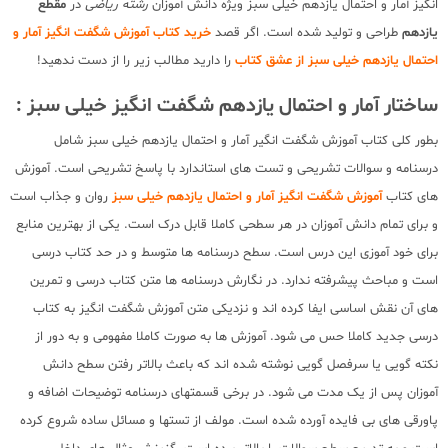
انگیز آمار و احتمال یازدهم خیلی سبز ویژه دانش آموزان
رشته ریاضی
در
مقطع
یازدهم
طراحی و تولید شده است. اگر قصد
خرید کتاب آموزش شگفت انگیز آمار و
احتمال یازدهم خیلی سبز از عشق کتاب
را دارید مطالب زیر را از دست ندهید!
ساختار آمار و احتمال یازدهم شگفت انگیز خیلی سبز :
بطور کلی کتاب آموزش شگفت انگیر آمار و احتمال یازدهم خیلی سبز شامل
درسنامه و سوالات تشریحی و تست های استاندارد با پاسخ تشریحی است. آموزش
های کتاب
آموزش شگفت انگیز آمار و احتمال یازدهم خیلی سبز
روان و جذاب است
و برای تمام دانش آموزان در هر سطحی کاملا قابل درک است. یکی از بهترین منابع
برای خود آموزی این درس است. سطح درسنامه ها متوسط و در حد کتاب درسی
است و مباحث پیشرفته ندارد. در نگارش درسنامه ها متن کتاب درسی و تمرین
های آن نقش اساسی ایفا کرده اند و نزدیکی متن آموزش شگفت انگیز به کتاب
درسی جدید کاملا حس می شود. آموزش ها به صورت کاملا مفهومی و به دور از
نکته گویی یا سرفصل گویی نوشته شده اند که باعث بالاتر رفتن سطح دانش
آموزان پس از یک مدت می شود. در برخی قسمتهای درسنامه توضیحات اضافه و
پاورقی های بی فایده آورده شده است. مولف از تستها و مسائل ساده شروع کرده