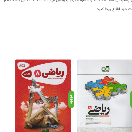
داده و درب منزل دریافت نمایید. برای اطلاع از شرایط ویژه تخفیف و جشنواره های عشق کتاب اینستاگرام عشق کتاب را دنبال کنید. برای پیگیری سفارشات تهران شماره تلفن پشتیبانی 02166484008 و شماره تلگرام یا واتس اپ 09203472622 می باشد که از
د
موجود
موجود