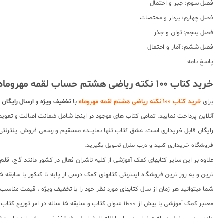
فصل سوم: جبر و احتمال
فصل چهارم: بردار و مختصات
فصل پنجم: توان و جذر
فصل ششم: آمار و احتمال
پاسخ نامه
خرید کتاب 100 نکته ریاضی هشتم حساب لقمه مهروماه با تخفیف :
برای
خرید کتاب 100 نکته ریاضی هشتم لقمه مهروماه
با
تخفیف ویژه و ارسال رایگان
ت
آنلاین پرداخت نمایید. تمامی کتاب های موجود در اینجا شامل ضمانت اصالت و تعویض 
رایگان قابل خریداری است. عشق کتاب تنها نماینده مستقیم و رسمی فروش اینترنتی کت
فروشگاه خریداری کنید و درب منزل تحویل بگیرید.
علاوه بر این سایر کتابهای کمک آموزشی از کلیه ناشران فعال در کشور مانند گاج، ق
ترین و به روز ترین فروشگاه اینترنتی کتابهای کمک درسی از پایه تا کنکور با سابقه 15 ساله در امر توزیع و فروش کتابهای کمک آموزشی و کودک و نوجوان در سراسر کشور آماده ارسال سفارشات شما میباشد.
شما میتوانید هر زمان از سال کتابهای مورد نظر خود را با تخفیف ویژه ، قیمت منا
معتبر کمک آموزشی با بیش از 000