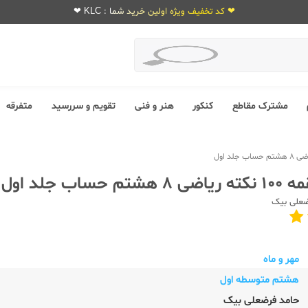
❤ کد تخفیف ویژه اولین خرید شما : KLC ❤
مشترک مقاطع
کنکور
هنر و فنی
تقویم و سررسید
متفرقه
حساب جلد اول
ضعلی بیک
مهر و ماه
هشتم متوسطه اول
حامد فرضعلی بیک