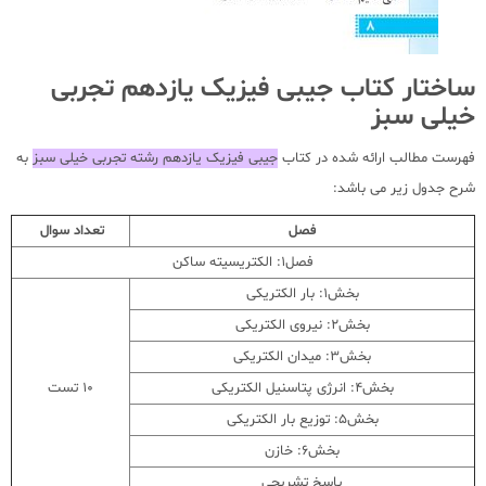
ساختار کتاب جیبی فیزیک یازدهم تجربی
خیلی سبز
فهرست مطالب ارائه شده در کتاب
جیبی فیزیک یازدهم رشته تجربی خیلی سبز
به
شرح جدول زیر می باشد:
فصل
تعداد سوال
فصل1: الکتریسیته ساکن
بخش1: بار الکتریکی
بخش2: نیروی الکتریکی
بخش3: میدان الکتریکی
بخش4: انرژی پتاسنیل الکتریکی
10 تست
بخش5: توزیع بار الکتریکی
بخش6: خازن
پاسخ تشریحی