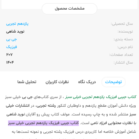
مشخصات محصول
ناشر:‌
خیلی سبز
سال تحصیلی:‌
یازدهم تجربی
نویسنده:‌
نوید شاهی
دسته بندی:
جی بی
نام درس:
فیزیک
تعداد صفحات:‌
207
سال انتشار:‌
1404
توضیحات
دریک نگاه
نظرات کاربران
تحلیل شما
کتاب جیبی فیزیک یازدهم تجربی خیلی سبز
، از سری کتاب‌های
جی بی
خیلی سبز
ویژه دانش آموزان مقطع یازدهم و داوطلبان کنکور
رشته تجربی
، در
انتشارات خیلی
سبز
منتشر شده و به چاپ رسیده است. مولف کتاب پیش رو آقایان
نوید شاهی
با نظارت محتوایی فرزاد نامی
است.
کتاب جیبی فیزیک یازدهم تجربی خیلی سبز
شامل آموزش خلاصه اما کاربردی درس فیزیک رشته تجربی و نمونه تست‌ها به