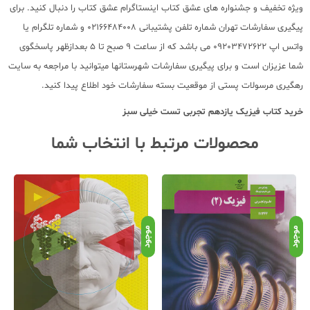
ویژه تخفیف و جشنواره های عشق کتاب اینستاگرام عشق کتاب را دنبال کنید. برای
پیگیری سفارشات تهران شماره تلفن پشتیبانی 02166484008 و شماره تلگرام یا
واتس اپ 09203472622 می باشد که از ساعت 9 صبح تا 5 بعدازظهر پاسخگوی
شما عزیزان است و برای پیگیری سفارشات شهرستانها میتوانید با مراجعه به سایت
رهگیری مرسولات پستی از موقعیت بسته سفارشات خود اطلاع پیدا کنید.
خرید کتاب
فیزیک یازدهم تجربی تست خیلی سبز
محصولات مرتبط با انتخاب شما
موجود
موجود
مو