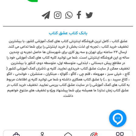
بانک کتاب عشق کتاب
عشق کتاب ، کامل ترین فروشگاه اینترنتی کتاب های کمک آموزشی کشور، با بیشترین
تخفیف خرید کتاب ، تجربه ای لذت بخش از خرید اینترنتی را برای شما تداعی می کند.
ارسال ٢٤ ساعته برای تهران و سه روز کاری برای شهرستان ها حاصل تجربه ی چندین
ساله ی این فروشگاه اینترنتی است. شما می توانید کلیه کتاب های کمک آموزشی خود را
در مقاطع پیش دبستانی ، ابتدایی، متوسطه اول، متوسطه دوم، کنکور با بیشترین
تخفیف ممکن از سایت عشق کتاب خریداری نمایید. کلیه ی ناشران کمک آموزشی کشور (
گاج ، خیلی سبز ، مهروماه ، قلم چی ، کاگو ، گلواژه ، مبتکران ، منتشران ، خواندنی ، الگو
، کلاغ سپید ، و ...) با عشق کتاب همکاری داشته و شما می توانید کلیه ی اطلاعات مربوط
به کتاب های کمک آموزشی را در سایت عشق کتاب بررسی نمایید. تخفیف خرید کتاب در
عشق کتاب زمان ندارد! ما همیشه برای شما پیشنهاد ویژه و تخفیف های متنوع خواهیم
داشت.