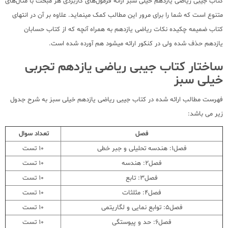
کتاب جیبی ریاضی یازدهم خیلی سبز ارائه فرمول‌های کاربردی هر مبحث با مثال‌های
متنوع است که شما را برای مرور این مطالب کمک مینماید. علاوه بر آن در انتهای
کتاب ضمیمه چکیده نکات ریاضی یازدهم به همراه آنچه که از کتاب حسابان
یازدهم حذف شده ولی در کنکور ارائه میشود هم آورده شده است.
ساختار کتاب جیبی ریاضی یازدهم تجربی
خیلی سبز
فهرست مطالب ارائه شده در کتاب جیبی ریاضی یازدهم خیلی سبز به شرح جدول
زیر می باشد:
فصل
تعداد سوال
فصل1: هندسه تحلیلی و جبر خطی
10 تست
فصل2: هندسه
10 تست
فصل3: تابع
10 تست
فصل4: مثلثات
10 تست
فصل5: توابع نمایی و لگاریتمی
10 تست
فصل6: حد و پیوستگی
10 تست