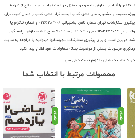
تا کنکور را آنلاین سفارش داده و درب منزل دریافت نمایید. برای اطلاع از شرایط
ویژه تخفیف و جشنواره های عشق کتاب اینستاگرام عشق کتاب را دنبال کنید. برای
پیگیری سفارشات تهران شماره تلفن پشتیبانی 02166484008 و شماره تلگرام یا
واتس اپ 09203472622 می باشد که از ساعت 9 صبح تا 5 بعدازظهر پاسخگوی
شما عزیزان است و برای پیگیری سفارشات شهرستانها میتوانید با مراجعه به سایت
رهگیری مرسولات پستی از موقعیت بسته سفارشات خود اطلاع پیدا کنید.
خرید کتاب
حسابان یازدهم تست خیلی سبز
محصولات مرتبط با انتخاب شما
موجود
موجود
موج