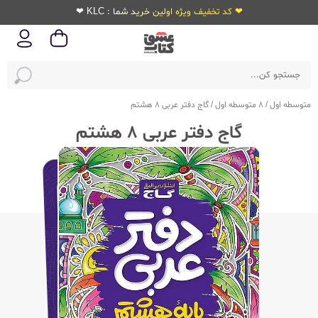
❤ کد تخفیف ویژه اولین خرید شما : KLC ❤
متوسطه اول
/
8 متوسطه اول
/
گاج دفتر عربی 8 هشتم
گاج دفتر عربی 8 هشتم