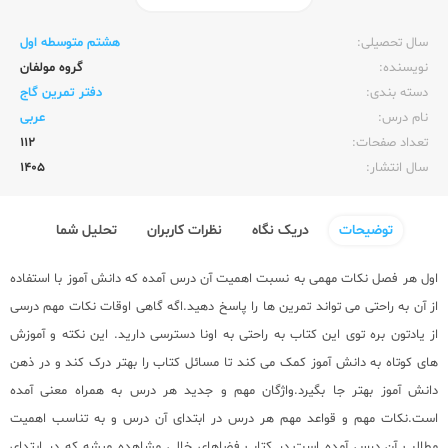
ناشر:‌
گاج
سال تحصیلی:‌
هشتم متوسطه اول
نویسنده:‌
گروه مولفان
دسته بندی:
دفتر تمرین گاج
نام درس:
عربی
تعداد صفحات:‌
112
سال انتشار:‌
1405
توضیحات
دریک نگاه
نظرات کاربران
تحلیل شما
اول هر فصل نکات مهمی به نسبت اهمیت آن درس آمده که دانش آموز با استفاده
از آن به راحتی می تواند تمرین ها را پاسخ دهید.اگه گاهی اوقات نکات مهم درسی
از یادتون بره توی این کتاب به راحتی به اونا دسترسی دارید. این نکته و آموزش
های کوتاه به دانش آموز کمک می کند تا مسائل کتاب را بهتر درک کند و در ذهن
دانش آموز بهتر جا بگیرد.واژگان مهم و جدید هر درس به همراه معنی آمده
است.نکات مهم و قواعد مهم هر درس در ابتدای آن درس و به تناسب اهمیت
مطالب آن درس آمده است.در کتاب فضاهای خالی مشاهده میشه که در ابتدای