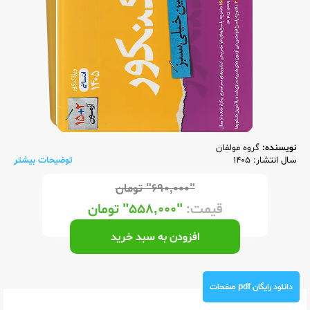
نویسنده:
گروه مولفان
سال انتشار: 1405
توضیحات بیشتر
"۶۹۰,۰۰۰"
تومان
قیمت:
"۵۵۸,۰۰۰"
تومان
افزودن به سبد خرید
دانلود رایگان pdf صفحات