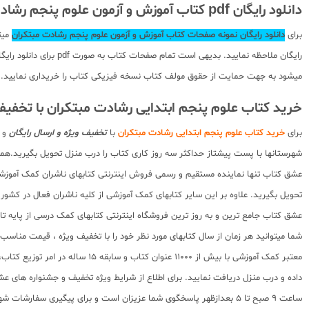
دانلود رایگان pdf کتاب آموزش و آزمون علوم پنجم رشادت مبتکران
برای
دانلود رایگان نمونه صفحات کتاب آموزش و آزمون علوم پنجم رشادت مبتکران
میت
رایگان ملاحظه نمایید
میشود به جهت حمایت از حقوق مولف کتاب نسخه فیزیکی کتاب را خریداری نمایید.
خرید کتاب علوم پنجم ابتدایی رشادت مبتکران با تخفی
برای
خرید کتاب علوم پنجم ابتدایی رشادت مبتکران
با
تخفیف ویژه و ارسال رایگان
و د
شهرستانها با پست پیشتاز حداکثر سه روز کاری کتاب را درب منزل تحویل بگیرید.همچ
عشق کتاب تنها نماینده مستقیم و رسمی فروش اینترنتی کتابهای ناشران کمک آموزشی 
تحویل بگیرید. علاوه بر این سایر کتابهای کمک آموزشی از کلیه ناشران فعال در کشو
عشق کتاب جامع ترین و به روز ترین فروشگاه اینترنتی کتابهای کمک درسی از پایه تا کنکور با سابقه 15 ساله در امر توزیع و فروش کتابهای کمک آموزشی و کودک و نوجوان در سراسر کشور
شما میتوانید هر زمان از سال کتابهای مورد نظر خود را با تخفیف ویژه ، قیمت منا
معتبر کمک آموزشی با بیش از 000
ساعت 9 صبح تا 5 بعدازظهر پاسخگوی شما عزیزان است و برای پیگیری سفارشات شهرستانها میتوانید با مراجعه به سایت رهگیری مرسولات پستی از موقعیت بسته سفارشات خود اطلاع پیدا کنید.