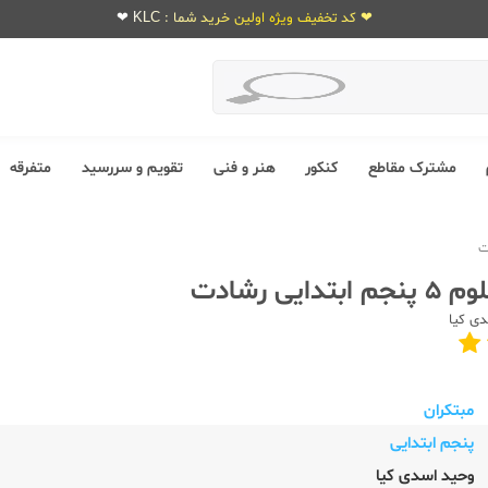
❤ کد تخفیف ویژه اولین خرید شما : KLC ❤
مشترک مقاطع
کنکور
هنر و فنی
تقویم و سررسید
متفرقه
دایی رشادت
ی کیا
مبتکران
پنجم ابتدایی
وحید اسدی کیا