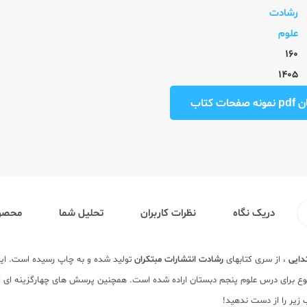
رشادت
علوم
160
1405
ت کتاب
دریک نگاه
نظرات کاربران
تحلیل شما
محصول
دایی
، از سری کتابهای
رشادت
انتشارات مبتکران
تولید شده و به چاپ رسیده است. ا
وع برای درس علوم پنجم دبستان اراده شده است. همچنین پرسش های چهارگزینه ای است
 زیر را از دست ندهید!