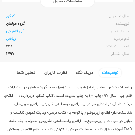
مشخصات محصول
ناشر:‌
قلم چی
سال تحصیلی:‌
کنکور
نویسنده:‌
گروه مولفان
دسته بندی:
آبی قلم چی
نام درس:
ریاضی
تعداد صفحات:‌
448
سال انتشار:‌
1397
توضیحات
دریک نگاه
نظرات کاربران
تحلیل شما
ریاضیات کنکور انسانی پایه (10دهم و 11یازدهم) توسط گروه مولفان در
انتشارات
قلم چی
- سال 97 (چاپ 3) به چاپ رسیده است .
کتاب کنکور
دربردارنده : - ارائه‌ی
درخت دانش در ابتدای هر درس- ارائه‌ی درسنامه‌ی کاربردی- ارائه‌ی سوال‌های
شناسنامه‌دار- ارائه‌ی زیرموضوع‌ با توجه به کتاب درسی- رعایت نمودن تناسب و
توازن در سوالات و زیرموضوع‌ها- ارائه‌ی پاسخنامه‌ی تشریحی- همراه با یک حلقه
DVD آموزشیعشق کتاب یه سایت فروش اینترنتی کتاب و لوازم التحریر هستش