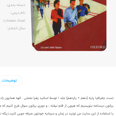
دسته بندی:
نام درس:
تعداد صفحات:‌
سال انتشار:‌
توضیحات
تست جغرافیا پایه (دهم + یازدهم) جلد 1 توسط اساتید زهرا نعمتی . الهه همایون زاده در
براتون درسنامه بنویسیم که هیچی از قلم نیفته ، و جوری براتون سوال طرح کنیم ک
با استفاده از این سایت می تونید در زمان و سرمایه خودتون صرفه جویی کنید.دیگه 