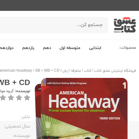
محصولات:
ابتدایی
متوسطه اول
دهم
یازدهم
دوازدهم
فروشگاه اینترنتی عشق کتاب
/
کتاب
/
متفرقه
/
زبان
/
american headway 1 SB + WB + CD
 WB + CD
نویسنده:
گروه مول
ناشر:‌
سال تحصیلی:‌
نویسنده:‌