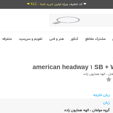
❤ کد تخفیف ویژه اولین خرید شما : KLC ❤
مشترک مقاطع
کنکور
هنر و فنی
تقویم و سررسید
متفرقه
american headway 1 SB +
فان
،
الهه همایون زاده
زبان خارجه
زبان
گروه مولفان
،
الهه همایون زاده