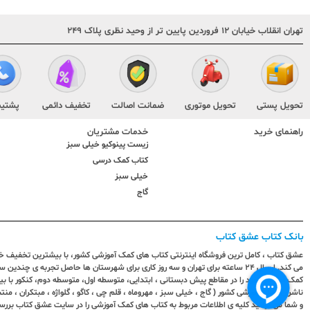
تهران انقلاب خیابان ۱۲ فروردین پایین تر از وحید نظری پلاک ۲۴۹
تحویل پستی
تحویل موتوری
ضمانت اصالت
تخفیف دائمی
پشتیب
راهنمای خرید
خدمات مشتریان
زیست پینوکیو خیلی سبز
کتاب کمک درسی
خیلی سبز
گاج
بانک کتاب عشق کتاب
عشق کتاب ، کامل ترین فروشگاه اینترنتی کتاب های کمک آموزشی کشور، با بیشترین تخفیف خری
می کند. ارسال ٢٤ ساعته برای تهران و سه روز کاری برای شهرستان ها حاصل تجربه ی چ
کمک آموزشی خود را در مقاطع پیش دبستانی ، ابتدایی، متوسطه اول، متوسطه دوم، کنکور با 
ناشران کمک آموزشی کشور ( گاج ، خیلی سبز ، مهروماه ، قلم چی ، کاگو ، گلواژه ، مبتکران ، منتش
و شما می توانید کلیه ی اطلاعات مربوط به کتاب های کمک آموزشی را در سایت عشق کتاب بررس