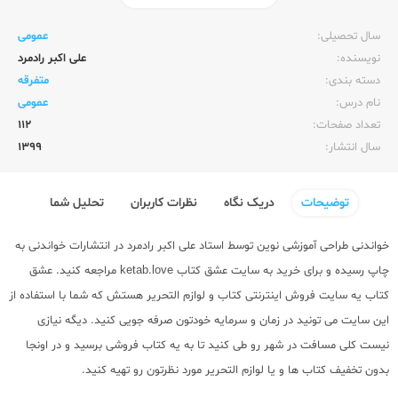
ناشر:‌
خواندنی
سال تحصیلی:‌
عمومی
نویسنده:‌
علی اکبر رادمرد
دسته بندی:
متفرقه
نام درس:
عمومی
تعداد صفحات:‌
112
سال انتشار:‌
1399
توضیحات
دریک نگاه
نظرات کاربران
تحلیل شما
خواندنی طراحی آموزشی نوین توسط استاد علی اکبر رادمرد در انتشارات خواندنی به
چاپ رسیده و برای خرید به سایت عشق کتاب ketab.love مراجعه کنید. عشق
کتاب یه سایت فروش اینترنتی کتاب و لوازم التحریر هستش که شما با استفاده از
این سایت می تونید در زمان و سرمایه خودتون صرفه جویی کنید. دیگه نیازی
نیست کلی مسافت در شهر رو طی کنید تا به یه کتاب فروشی برسید و در اونجا
بدون تخفیف کتاب ها و یا لوازم التحریر مورد نظرتون رو تهیه کنید.