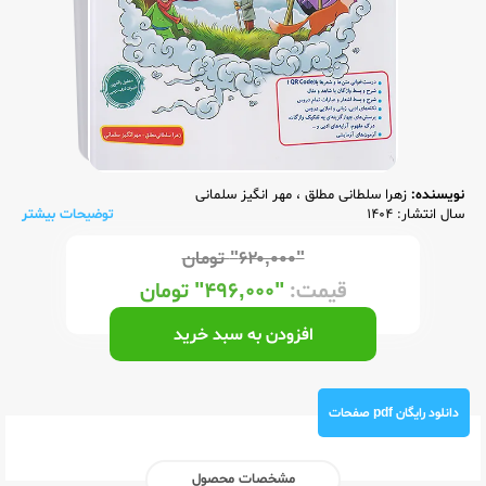
نویسنده:
زهرا سلطانی مطلق
،
مهر انگیز سلمانی
سال انتشار: 1404
توضیحات بیشتر
"۶۲۰,۰۰۰"
تومان
قیمت:
"۴۹۶,۰۰۰"
تومان
افزودن به سبد خرید
دانلود رایگان pdf صفحات
مشخصات محصول