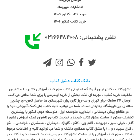
انتشارات مهروماه
خرید کتاب کنکور 1405
خرید کتاب کنکور 1406
۰۲۱۶۶۴۸۴۰۰۸
تلفن پشتیبانی:
بانک کتاب عشق کتاب
عشق کتاب ، کامل ترین فروشگاه اینترنتی کتاب های کمک آموزشی کشور، با بیشترین
تخفیف خرید کتاب ، تجربه ای لذت بخش از خرید اینترنتی را برای شما تداعی می کند.
ارسال ٢٤ ساعته برای تهران و سه روز کاری برای شهرستان ها حاصل تجربه ی چندین
ساله ی این فروشگاه اینترنتی است. شما می توانید کلیه کتاب های کمک آموزشی خود را
در مقاطع پیش دبستانی ، ابتدایی، متوسطه اول، متوسطه دوم، کنکور با بیشترین
تخفیف ممکن از سایت عشق کتاب خریداری نمایید. کلیه ی ناشران کمک آموزشی کشور (
گاج ، خیلی سبز ، مهروماه ، قلم چی ، کاگو ، گلواژه ، مبتکران ، منتشران ، خواندنی ، الگو
، کلاغ سپید ، و ...) با عشق کتاب همکاری داشته و شما می توانید کلیه ی اطلاعات مربوط
به کتاب های کمک آموزشی را در سایت عشق کتاب بررسی نمایید. تخفیف خرید کتاب در
عشق کتاب زمان ندارد! ما همیشه برای شما پیشنهاد ویژه و تخفیف های متنوع خواهیم