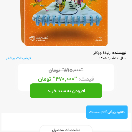
نویسنده:
زلیخا جوکار
سال انتشار: 1405
توضیحات بیشتر
"۵۹۵,۰۰۰"
تومان
قیمت:
"۴۷۰,۰۰۰"
تومان
افزودن به سبد خرید
دانلود رایگان pdf صفحات
مشخصات محصول