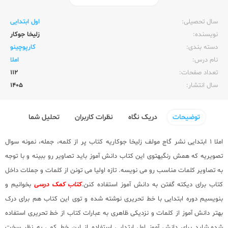
ناشر:‌
گاج
سال تحصیلی:‌
اول ابتدایی
نویسنده:‌
زلیخا جوکار
دسته بندی:
کارپوچینو
نام درس:
املا
تعداد صفحات:‌
112
سال انتشار:‌
1405
توضیحات
دریک نگاه
نظرات کاربران
تحلیل شما
املا 1 ابتدایی
نشر گاج
مولف زلیخا جوکاریه کتاب پر از کلمه، جمله، نمونه سوال
تصویریه که همش رنگیهتوی این کتاب دانش آموز باید تصاویر رو ببینه و با توجه
به تصاویر کلمات مناسب رو می نویسه. تازه اولیا می تونن از کلمات و جملات داخل
کتاب برای دیکته گفتن به دانش آموز استفاده کنن.
کتاب کمک درسی
بخوانیم و
بنویسیم دوره ابتدایی با خط تحریری نوشته شده و توی این کتاب هم برای درک
بهتر دانش آموز از کلمات و نزدیکی ظاهری به عبارات کتاب از خط تحریری استفاده
شده.شاید برای دانش آموز اول ابتدایی استفاده از این خط کمی به نظر سخت