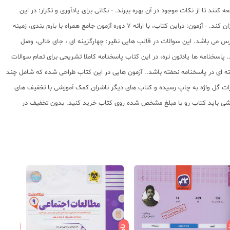
 تا از نکات موجود در آن بهره ببرند. · نکاتی برای یادآوری و تکرار: در این
قسمت خلاصه تمام مطالب و مفاهیم اصلی کتاب در قالب فلش کارت هایی گنجانده شده است. این قسمت در زمان مرور و جمع بندی می تواند کمک بسیاری به دانش آموزان کند. · آزمون: دراین کتاب، با ارائه 7 دوره آزمون جامع همراه با بارم بندی، زمینه
می باشد. این سوالات در قالب هایی نظیر: چهارگزینه ای ، جای خالی، وصل
. پاسخنامه ها یادتون نره، در این کتاب پاسخنامه کاملا تشریحی برای تمام سوالات
ه ای در پاسخنامه نحفته باشد.. آزمون هایی در این کتاب طراحی شده که شامل چند
ده. خرید کتاب (گلبرگ مطالعات اجتماعی نهم متوسطه 1) تالیف حسین آذر حزین که در انتشارات گل واژه به چاپ رسیده و کتاب های دیگر ناشران کمک آموزشی با تخفیف های
فروشی باید کتاب رو با مبلغ مشخص شده روی کتاب خرید کنید. بدون تخفیف در