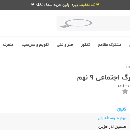
❤ کد تخفیف ویژه اولین خرید شما : KLC ❤
مشترک مقاطع
کنکور
هنر و فنی
تقویم و سررسید
متفرقه
 اجتماعی 9 نهم
ر حزین
گلواژه
نهم متوسطه اول
حسین اذر حزین