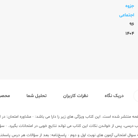
جزوه
اجتماعی
96
1404
دریک نگاه
نظرات کاربران
تحلیل شما
محصول
 کتاب جدید: کتاب اجتماعی 9 نهم (متوسطه1) توسط انتشارات گلواژه در 87 صفحه منتشر شده است. این کتاب ویژگی های زیر را د
درسی، پس از خواندن نکات این کتاب می تواند نتایج خوبی در امتحانات بگیرد. · سؤال
ه‌ای جای خالی وصل‌کردنی صحیح و غلط پاسخ تکمیلی برای هردرس 500 نمونه سوال امتحانی آزمون های نوبت اول و دوم · پاسخ‌نام