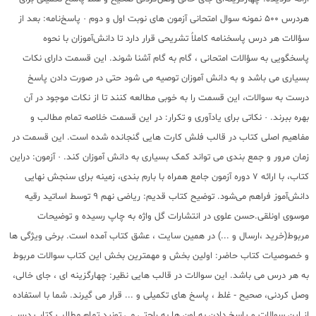
هردرس 500 نمونه سوال امتحانی آزمون های نوبت اول و دوم · پاسخ‌نامه: بعد از
سؤالات هر درس پاسخنامه کاملاٌ تشریحی قرار دارد تا دانش‌آموزان با نحوه
پاسخگویی به سؤالات امتحانی ، گام به گام آشنا شوند. این قسمت دارای نکات
بسیاری می باشد و به دانش آموزان توصیه می شود حتی در صورت دادن پاسخ
درست به سوالات، این قسمت را به خوبی مطالعه کنند تا از نکات موجود در آن
بهره ببرند. · نکاتی برای یادآوری و تکرار: در این قسمت خلاصه تمام مطالب و
مفاهیم اصلی کتاب در قالب فلش کارت هایی گنجانده شده است. این قسمت در
زمان مرور و جمع بندی می تواند کمک بسیاری به دانش آموزان کند. · آزمون: دراین
کتاب، با ارائه 7 دوره آزمون جامع همراه با بارم بندی، زمینه برای سنجش نهایی
دانش‌آموز فراهم می‌شود. توضیح کتاب قدیم: ریاضی نهم 9 توسط اساتید رقیه
موسوی اونلقی.حسن علوی در انتشارات گل واژه به چاپ رسیده و توضیحات
مربوط(خرید ،ارسال و ...) در همین سایت ، عشق کتاب آمده است. برخی ویژگی ها
و خصوصیات کتاب حاضر: اولین بخش و مهمترین بخش این کتاب سوالات مربوط
به هر درس می باشد. این سوالات در قالب هایی نظیر: چهارگزینه ای ، جای خالی،
وصل کردنی، صحیح - غلط ، پاسخ های تکمیلی و ... قرار می گیرند. شما با استفاده
از این سوالات و پاسخ دادن به اون ها به راحتی می تونید تمام مطالب کتاب درسی