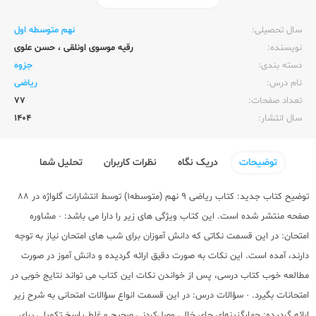
ناشر:‌
گلواژه
سال تحصیلی:‌
نهم متوسطه اول
نویسنده:‌
رقیه موسوی اونلقی
،
حسن علوی
دسته بندی:
جزوه
نام درس:
ریاضی
تعداد صفحات:‌
77
سال انتشار:‌
1404
توضیحات
دریک نگاه
نظرات کاربران
تحلیل شما
توضیح کتاب جدید: کتاب ریاضی 9 نهم (متوسطه1) توسط انتشارات گلواژه در 88
صفحه منتشر شده است. این کتاب ویژگی های زیر را دارا می باشد: · مشاوره
امتحان: در این قسمت نکاتی که دانش آموزان برای شب های امتحان نیاز به توجه
دارند، آمده است. این نکات به صورت دقیق ارائه گردیده و دانش آموز در صورت
مطالعه خوب کتاب درسی، پس از خواندن نکات این کتاب می تواند نتایج خوبی در
امتحانات بگیرد. · سؤالات درس: در این قسمت انواع سؤالات امتحانی به شرح زیر
ارائه گردیده: چهارگزینه‌ای جای خالی وصل‌کردنی صحیح و غلط پاسخ تکمیلی برای