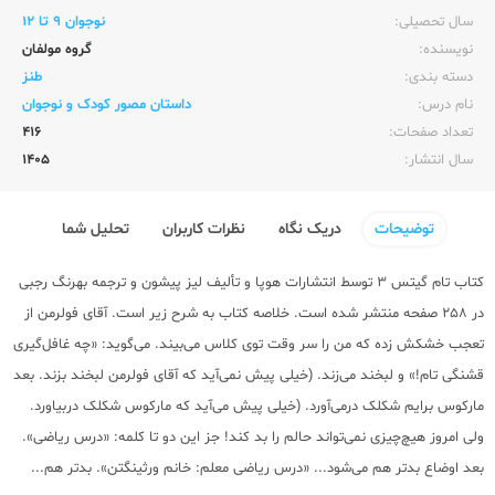
سال تحصیلی:‌
نوجوان 9 تا 12
نویسنده:‌
گروه مولفان
دسته بندی:
طنز
نام درس:
داستان مصور کودک و نوجوان
تعداد صفحات:‌
416
سال انتشار:‌
1405
توضیحات
دریک نگاه
نظرات کاربران
تحلیل شما
کتاب تام گیتس 3 توسط انتشارات هوپا و تألیف لیز پیشون و ترجمه بهرنگ رجبی
در 258 صفحه منتشر شده است. خلاصه کتاب به شرح زیر است. آقای فولرمن از
تعجب خشکش زده که من را سر وقت توی کلاس می‌بیند. می‌گوید: «چه غافل‌گیری
قشنگی تام!» و لبخند می‌زند. (خیلی پیش نمی‌آید که آقای فولرمن لبخند بزند. بعد
مارکوس برایم شکلک درمی‌آورد. (خیلی پیش می‌آید که مارکوس شکلک دربیاورد.
ولی امروز هیچ‌چیزی نمی‌تواند حالم را بد کند! جز این دو تا کلمه: «درس ریاضی».
بعد اوضاع بدتر هم می‌شود... «درس ریاضی معلم: خانم ورثینگتن». بدتر هم...