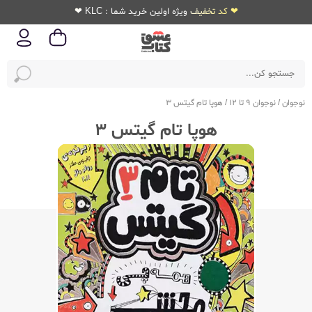
❤ کد تخفیف ویژه اولین خرید شما : KLC ❤
نوجوان
/
نوجوان 9 تا 12
/
هوپا تام گیتس 3
هوپا تام گیتس 3