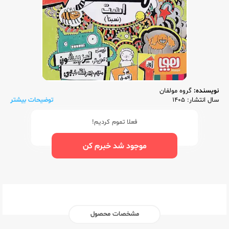
نویسنده:
گروه مولفان
سال انتشار: 1405
توضیحات بیشتر
فعلا تموم کردیم!
موجود شد خبرم کن
مشخصات محصول
ناشر:‌
هوپا