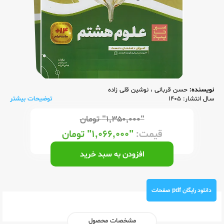
نویسنده:
حسن قربانی
،
نوشین قلی زاده
سال انتشار: 1405
توضیحات بیشتر
"۱,۳۵۰,۰۰۰"
تومان
قیمت:
"۱,۰۶۶,۰۰۰"
تومان
افزودن به سبد خرید
دانلود رایگان pdf صفحات
مشخصات محصول