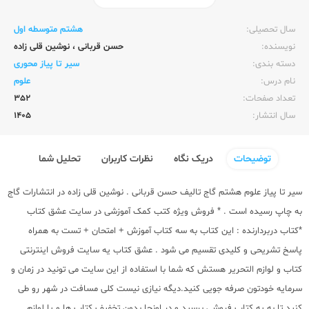
ناشر:‌
گاج
سال تحصیلی:‌
هشتم متوسطه اول
نویسنده:‌
حسن قربانی
،
نوشین قلی زاده
دسته بندی:
سیر تا پیاز محوری
نام درس:
علوم
تعداد صفحات:‌
352
سال انتشار:‌
1405
توضیحات
دریک نگاه
نظرات کاربران
تحلیل شما
سیر تا پیاز علوم هشتم گاج تالیف حسن قربانی . نوشین قلی زاده در انتشارات گاج
به چاپ رسیده است . * فروش ویژه کتب کمک آموزشی در سایت عشق کتاب
*کتاب دربردارنده : این کتاب به سه کتاب آموزش + امتحان + تست به همراه
پاسخ تشریحی و کلیدی تقسیم می شود . عشق کتاب یه سایت فروش اینترنتی
کتاب و لوازم التحریر هستش که شما با استفاده از این سایت می تونید در زمان و
سرمایه خودتون صرفه جویی کنید.دیگه نیازی نیست کلی مسافت در شهر رو طی
کنید تا به یه کتاب فروشی برسید و در اونجا بدون تخفیف کتاب ها و یا لوازم