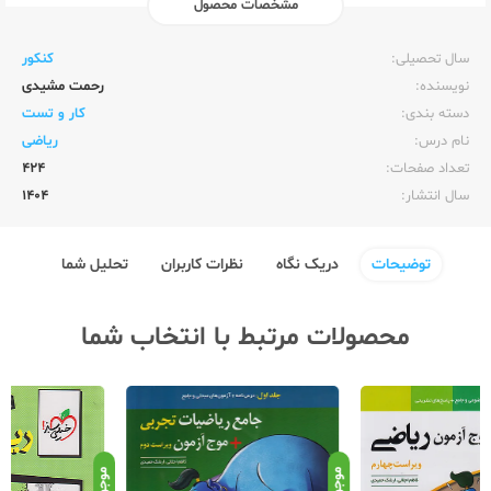
مشخصات محصول
ناشر:‌
کارنامه کتاب
سال تحصیلی:‌
کنکور
نویسنده:‌
رحمت مشیدی
دسته بندی:
کار و تست
نام درس:
ریاضی
تعداد صفحات:‌
424
سال انتشار:‌
1404
توضیحات
دریک نگاه
نظرات کاربران
تحلیل شما
محصولات مرتبط با انتخاب شما
موجود
موجود
موج