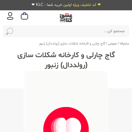
❤ کد تخفیف ویژه اولین خرید شما : KLC ❤
متفرقه
/
عمومی
/
گاج چارلی و کارخانه شکلات سازی (رولددال) زنبور
گاج چارلی و کارخانه شکلات سازی
(رولددال) زنبور